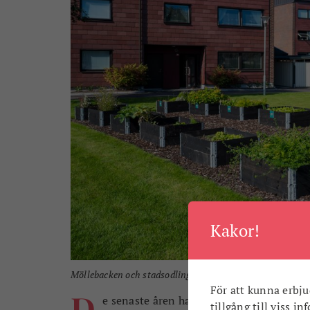
Kakor!
Möllebacken och stadsodlingarna där
För att kunna erbju
D
e senaste åren har Karlshamnsbostäder 
tillgång till viss i