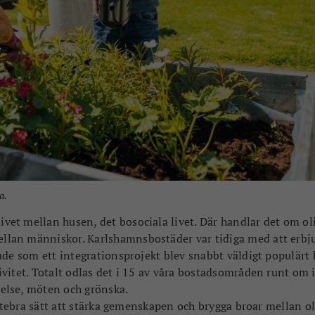
a.
livet mellan husen, det bosociala livet. Där handlar det om ol
mellan människor. Karlshamnsbostäder var tidiga med att erbj
ade som ett integrationsprojekt blev snabbt väldigt populärt
vitet. Totalt odlas det i 15 av våra bostadsområden runt om 
else, möten och grönska.
ättebra sätt att stärka gemenskapen och brygga broar mellan o