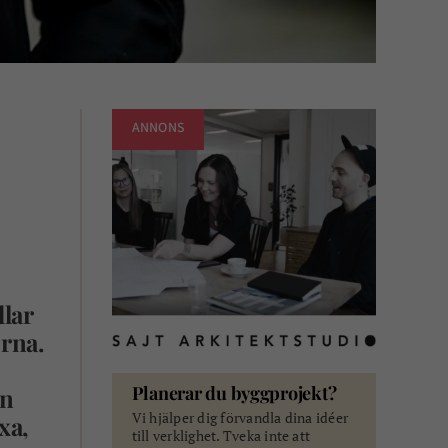
ANNONS
dlar
rna.
Planerar du byggprojekt?
en
Vi hjälper dig förvandla dina idéer
xa,
till verklighet. Tveka inte att