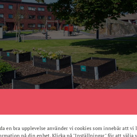
da en bra upplevelse använder vi cookies som innebär att vi l
jobbat mycket med upprustning av befintliga bostadsområden
nformation på din enhet. Klicka på "Inställningar" för att välja 