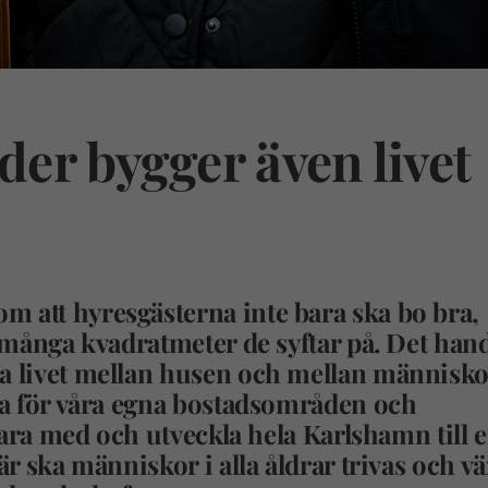
er bygger även livet
m att hyresgästerna inte bara ska bo bra,
h många kvadratmeter de syftar på. Det han
da livet mellan husen och mellan människo
ara för våra egna bostadsområden och
t vara med och utveckla hela Karlshamn till 
är ska människor i alla åldrar trivas och vä