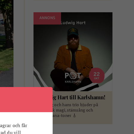
ANNONS
Ludvig Hart till Karlshamn!
Ludwig och hans trio bjuder på
akustisk magi, stämsång och
americana-toner 🎸
agrar och får
. Ett
vad du vill