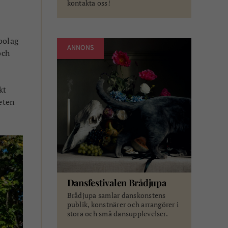
kontakta oss!
bolag
ANNONS
och
kt
eten
Dansfestivalen Brådjupa
Brådjupa samlar danskonstens
publik, konstnärer och arrangörer i
stora och små dansupplevelser.