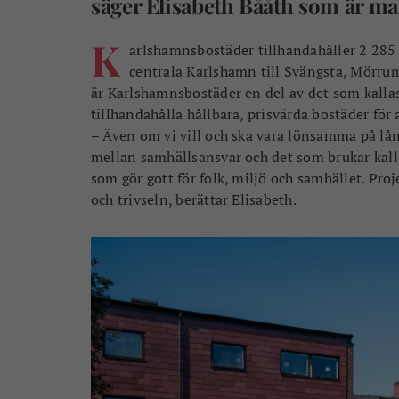
säger Elisabeth Bååth som är m
K
arlshamnsbostäder tillhandahåller 2 285
centrala Karlshamn till Svängsta, Mörr
är Karlshamnsbostäder en del av det som kallas
tillhandahålla hållbara, prisvärda bostäder för a
– Även om vi vill och ska vara lönsamma på lång 
mellan samhällsansvar och det som brukar kallas
som gör gott för folk, miljö och samhället. Pr
och trivseln, berättar Elisabeth.