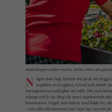
Stadsodlingarna bidrar med liv, rörelse, möten och grönsk
N
ågot man lagt mycket tid på är att bygga 
aspekter av trygghet, trivsel och mötet 
hyresgästerna möjlighet att odla. Det som börj
många och är än idag vår mest uppskattade akti
kommunen. Något som bidrar med både liv, rör
– Att odla tillsammans har visat sig vara ett j