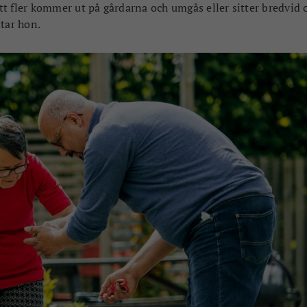
att fler kommer ut på gårdarna och umgås eller sitter bredvid 
ttar hon.