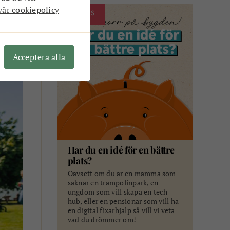
ar med
vår cookiepolicy
ANNONS
ill
re
Acceptera alla
Har du en idé för en bättre
plats?
Oavsett om du är en mamma som
saknar en trampolinpark, en
ungdom som vill skapa en tech-
hub, eller en pensionär som vill ha
en digital fixarhjälp så vill vi veta
vad du drömmer om!