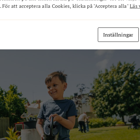
Möllebacken som nu står helt klar. Wingårdhs arkitektbyrå v
 För att acceptera alla Cookies, klicka på "Acceptera alla"
Läs 
le kunna utveckla och modernisera området med stor hänsyn t
tur. Den lyckade renoveringen utsågs sedan till finalist i en
laner på nyproduktion inom bolaget också men det ligger läng
Inställningar