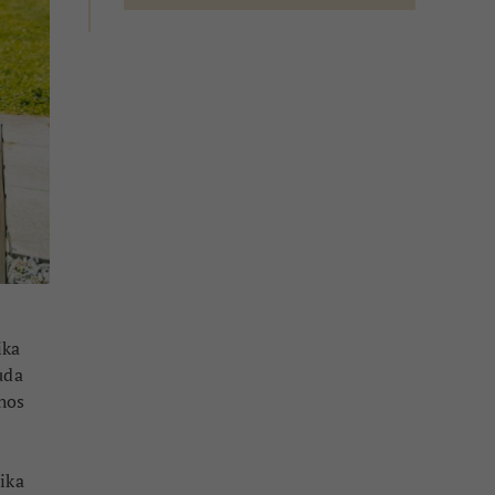
ika
uda
 hos
i
lika