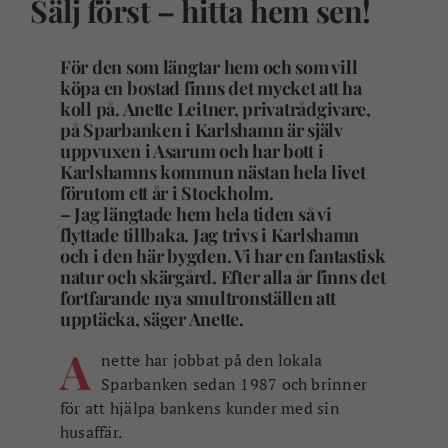
Sälj först – hitta hem sen!
För den som längtar hem och som vill
köpa en bostad finns det mycket att ha
koll på. Anette Leitner, privatrådgivare,
på Sparbanken i Karlshamn är själv
uppvuxen i Asarum och har bott i
Karlshamns kommun nästan hela livet
förutom ett år i Stockholm.
– Jag längtade hem hela tiden så vi
flyttade tillbaka. Jag trivs i Karlshamn
och i den här bygden. Vi har en fantastisk
natur och skärgård. Efter alla år finns det
fortfarande nya smultronställen att
upptäcka, säger Anette.
A
nette har jobbat på den lokala
Sparbanken sedan 1987 och brinner
för att hjälpa bankens kunder med sin
husaffär.