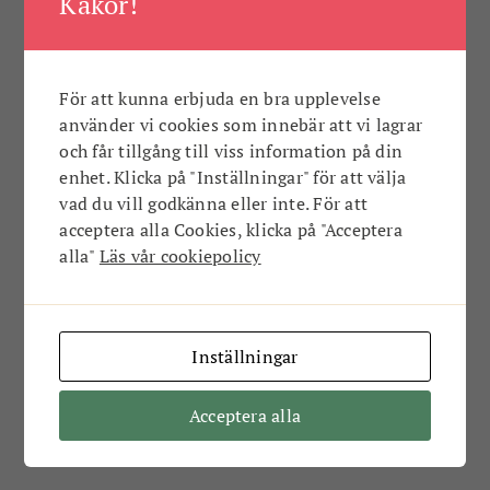
Kakor!
3. Spara så mycket som möjligt till
kontantinsats och andra kostnader som
tillkommer
4. Räkna på hur mycket din boendekostnad
För att kunna erbjuda en bra upplevelse
får ligga på och ha det i åtanke vid val av
använder vi cookies som innebär att vi lagrar
bostad.
och får tillgång till viss information på din
enhet. Klicka på "Inställningar" för att välja
vad du vill godkänna eller inte. För att
acceptera alla Cookies, klicka på "Acceptera
alla"
Läs vår cookiepolicy
Inställningar
Acceptera alla
Till salu i Mörrum. Klicka på bilden och läs mer hos
Fastighetsbyrån!