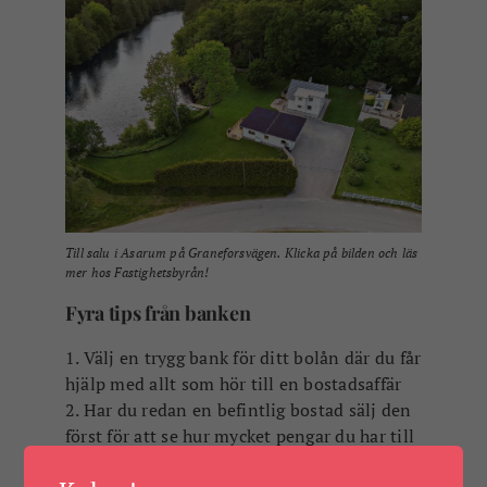
Till salu i Asarum på Graneforsvägen. Klicka på bilden och läs
mer hos Fastighetsbyrån!
Fyra tips från banken
1. Välj en trygg bank för ditt bolån där du får
hjälp med allt som hör till en bostadsaffär
2. Har du redan en befintlig bostad sälj den
först för att se hur mycket pengar du har till
en kontantinsats