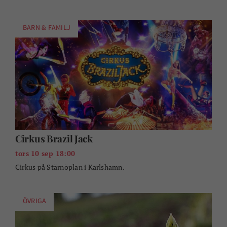
Gårdsbutiksrundan i Blekinge
lör 12 sep - sön 13 sep 10:00
Upptäck Blekinges lokala delikatesser och generösa utbud av
mathantverkare.
FESTIVALER