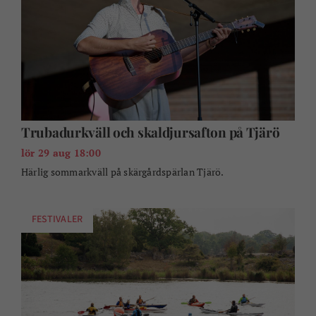
Härlig sommarkväll på skärgårdspärlan Tjärö.
FESTIVALER
Tjäröfestivalen
fre 4 sep - sön 6 sep 00:00
En mysig festival av paddlare för paddlare, på fantastiska
Tjärö mitt i Blekinges skärgård.