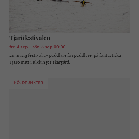
HÖJDPUNKTER
Moveat Karlshamn
lör 5 sep - lör 12 sep 11:00
Besök flera restauranger i Karlshamn under en eftermiddag
och upptäck nya spännande smaker och platser.
HÖJDPUNKTER