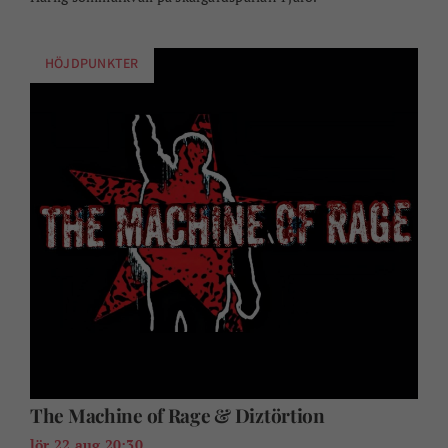
HÖJDPUNKTER
The Machine of Rage & Diztörtion
lör 22 aug 20:30