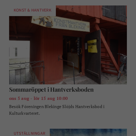
KONST & HANTVERK
Sommaröppet i Hantverksboden
ons 5 aug - lör 15 aug 10:00
Besök Föreningen Blekinge Slöjds Hantverksbod i
Kulturkvarteret.
UTSTÄLLNINGAR