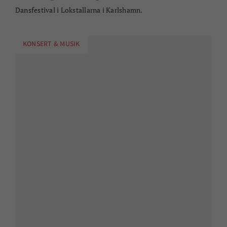
Musikmarsch i Karlshamn
lör 29 aug - lör 3 okt 10:30
Musikmarsch genom stadens gator och torg.
KONST & HANTVERK