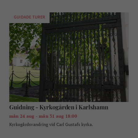
GUIDADE TURER
Guidning - Kyrkogården i Karlshamn
mån 24 aug - mån 31 aug 18:00
Kyrkogårdsvandring vid Carl Gustafs kyrka.