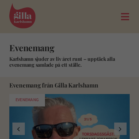
Fortsätt
till
innehållet
Togg
Navi
Evenemang
Karlshamn sjuder av liv året runt – upptäck alla
evenemang samlade på ett ställe.
Evenemang från Gilla Karlshamn
EVENEMANG