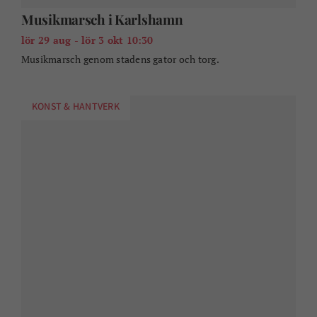
Utställning - Stina Siljing
lör 29 aug - sön 20 sep 11:00
Utställning Karlshamns Konsthall i Kulturkvarteret.
GUIDADE TURER