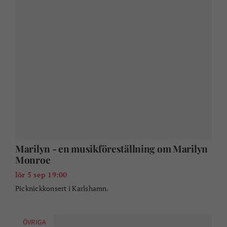
Ringamåladagen
sön 6 sep 10:00
Ringamålaborna hälsar alla välkomna till sin bygd.
BARN & FAMILJ