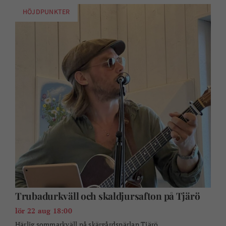
HÖJDPUNKTER
Trubadurkväll och skaldjursafton på Tjärö
lör 22 aug 18:00
Härlig sommarkväll på skärgårdspärlan Tjärö.