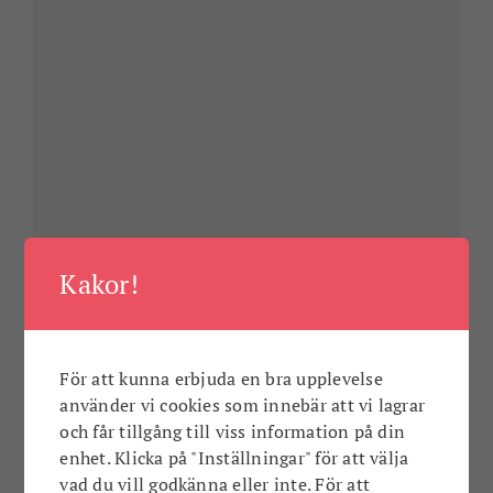
Guidning på Karlshamns Museum - stadens
Kakor!
historia
ons 19 aug 18:00
En guidad tur med viktiga inslag från Karlshamns historia.
För att kunna erbjuda en bra upplevelse
använder vi cookies som innebär att vi lagrar
och får tillgång till viss information på din
HÖJDPUNKTER
enhet. Klicka på "Inställningar" för att välja
vad du vill godkänna eller inte. För att