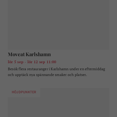
Marilyn - en musikföreställning om Marilyn
Monroe
lör 5 sep 19:00
Picknickkonsert i Karlshamn.
ÖVRIGA