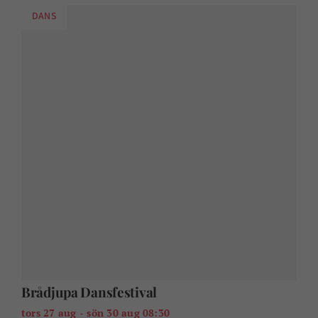
DANS
Brådjupa Dansfestival
tors 27 aug - sön 30 aug 08:30
Dansfestival i Lokstallarna i Karlshamn.
KONSERT & MUSIK