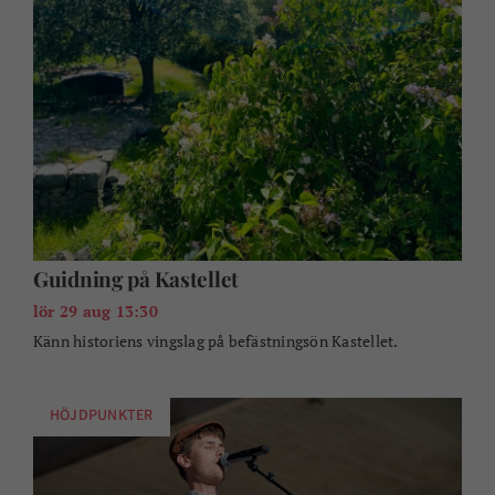
Guidning på Kastellet
lör 29 aug 13:30
Känn historiens vingslag på befästningsön Kastellet.
HÖJDPUNKTER
Trubadurkväll och skaldjursafton på Tjärö
lör 29 aug 18:00