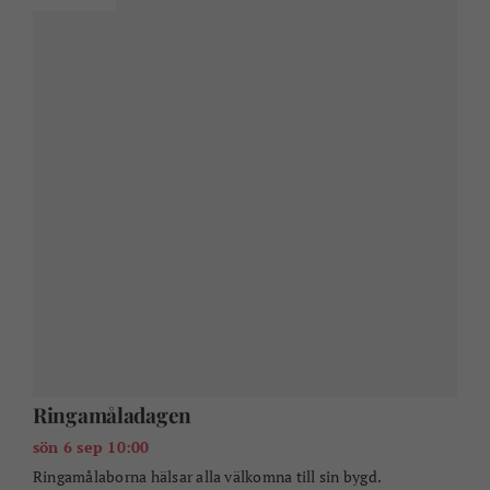
Cirkus Brazil Jack
tors 10 sep 18:00
Cirkus på Stärnöplan i Karlshamn.
ÖVRIGA