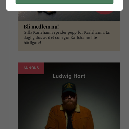
Bli medlem nu!
Gilla Karlshamn sprider pepp för Karlshamn. En
daglig dos av det som gör Karlshamn lite
härligare!
ANNONS