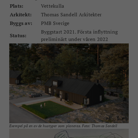
Plats:
Vettekulla
Arkitekt:
Thomas Sandell Arkitekter
Byggs av:
PMB Sverige
Byggstart 2021. Första inflyttning
Status:
preliminärt under våren 2022
Exempel på en av de hustyper som planeras. Foto: Thomas Sandell