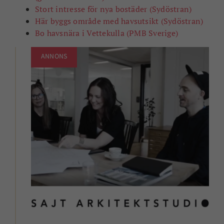
Stort intresse för nya bostäder (Sydöstran)
Här byggs område med havsutsikt (Sydöstran)
Bo havsnära i Vettekulla (PMB Sverige)
ANNONS