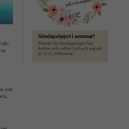
Söndagsöppet i sommar!
t går
Premiär för Söndagsöppet hos
butiker och caféer i juli och augusti
nog
kl 12-15. Välkomna!
gar och
ela,
lvet