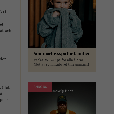
kså. I
et.
nät och
Sommarlovsspa för familjen
 det
Vecka 26–32 Spa för alla åldrar.
Njut av sommarlovet tillsammans!
s Club
ANNONS
på
pelet.