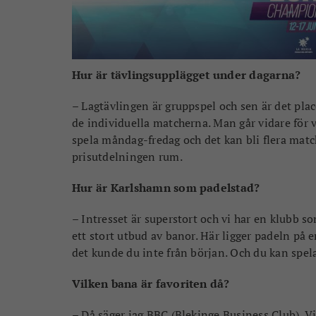
Hur är tävlingsupplägget under dagarna?
– Lagtävlingen är gruppspel och sen är det pla
de individuella matcherna. Man går vidare för 
spela måndag-fredag och det kan bli flera match
prisutdelningen rum.
Hur är Karlshamn som padelstad?
– Intresset är superstort och vi har en klubb so
ett stort utbud av banor. Här ligger padeln på
det kunde du inte från början. Och du kan spel
Vilken bana är favoriten då?
– Då säger jag BBC (Blekinge Business Club). Vi 