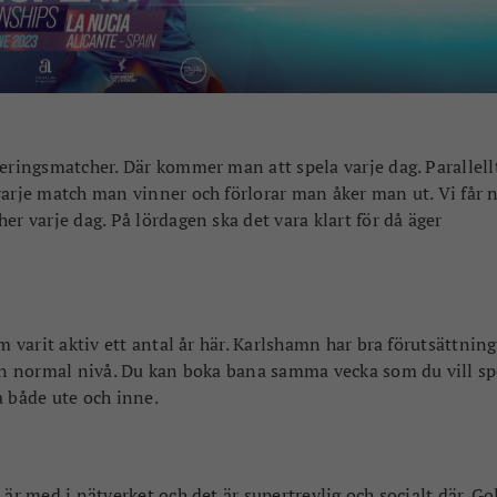
ceringsmatcher. Där kommer man att spela varje dag. Parallell
varje match man vinner och förlorar man åker man ut. Vi får 
er varje dag. På lördagen ska det vara klart för då äger
m varit aktiv ett antal år här. Karlshamn har bra förutsättnin
 en normal nivå. Du kan boka bana samma vecka som du vill sp
a både ute och inne.
är med i nätverket och det är supertrevlig och socialt där. Go