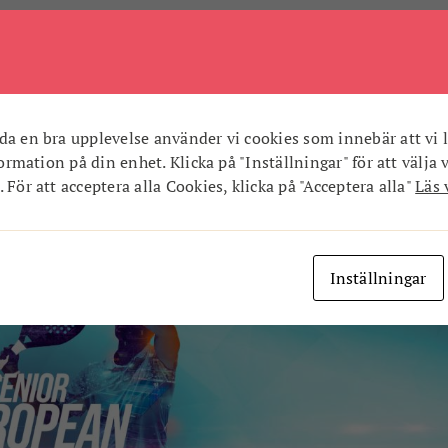
ltså den poäng man har där. Men förbundskaptenen får göra li
s ut. Jag har mött Birgitta Bengtsson, som förbundskapten hete
ar. Sen frågade hon mig om jag inte funderat på att tävla och a
adel i min almanacka. Det enda ledde till det andra och sen
da en bra upplevelse använder vi cookies som innebär att vi l
nformation på din enhet. Klicka på "Inställningar" för att välja 
iduellt EM och där ska jag spela med Eva Berg från Laholm. Vi
 För att acceptera alla Cookies, klicka på "Acceptera alla"
Läs 
g ska vi ha vårt första träning i Halmstad.
Inställningar