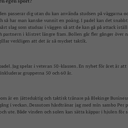
 en egen sport?
är den passerar dig utan du kan använda studsen på väggarna oc
och så har man kanske vunnit en poäng. I padel kan det snabbt
årt slag som studsar i väggen så att de kan gå på attack iställ
h partnern i klistret längre fram. Bollen går fler gånger över 
llar verkligen att det är så mycket taktik.
el. Jag spelar i veteran 50-klassen. En nyhet för året är att
inkluderar grupperna 50 och 60 år.
m är en jätteduktig och taktisk tränare på Blekinge Busines
gång i veckan. Dessutom hårdtränar jag med min sambo Per 
och ute. Både vinden och solen kan sätta käppar i hjulen för s