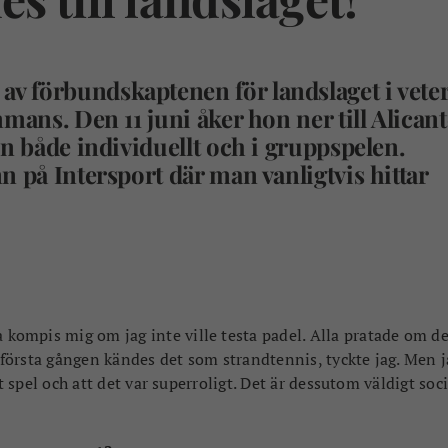
v förbundskaptenen för landslaget i vete
mans. Den 11 juni åker hon ner till Alicant
en både individuellt och i gruppspelen.
n på Intersport där man vanligtvis hittar
a kompis mig om jag inte ville testa padel. Alla pratade om d
h första gången kändes det som strandtennis, tyckte jag. Men j
t spel och att det var superroligt. Det är dessutom väldigt soci