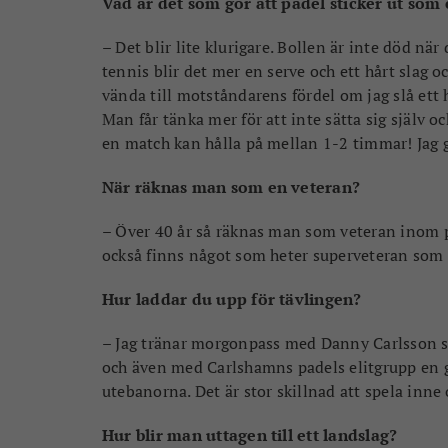
Vad är det som gör att padel sticker ut som
– Det blir lite klurigare. Bollen är inte död n
tennis blir det mer en serve och ett hårt slag 
vända till motståndarens fördel om jag slå ett h
Man får tänka mer för att inte sätta sig själv oc
en match kan hålla på mellan 1-2 timmar! Jag gi
När räknas man som en veteran?
– Över 40 år så räknas man som veteran inom pad
också finns något som heter superveteran som 
Hur laddar du upp för tävlingen?
– Jag tränar morgonpass med Danny Carlsson so
och även med Carlshamns padels elitgrupp en 
utebanorna. Det är stor skillnad att spela inne 
Hur blir man uttagen till ett landslag?