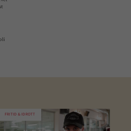
st
bli
FRITID & IDROTT