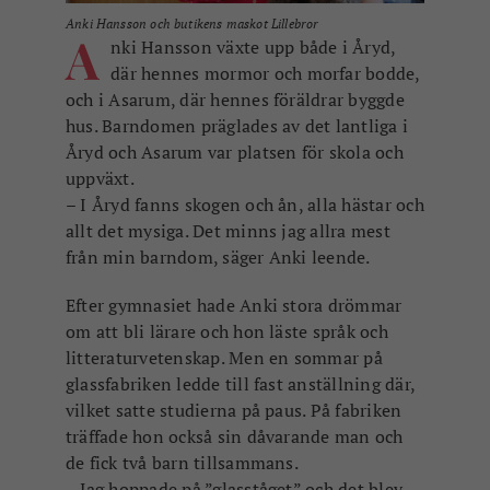
Anki Hansson och butikens maskot Lillebror
A
nki Hansson växte upp både i Åryd,
där hennes mormor och morfar bodde,
och i Asarum, där hennes föräldrar byggde
hus. Barndomen präglades av det lantliga i
Åryd och Asarum var platsen för skola och
uppväxt.
– I Åryd fanns skogen och ån, alla hästar och
allt det mysiga. Det minns jag allra mest
från min barndom, säger Anki leende.
Efter gymnasiet hade Anki stora drömmar
om att bli lärare och hon läste språk och
litteraturvetenskap. Men en sommar på
glassfabriken ledde till fast anställning där,
vilket satte studierna på paus. På fabriken
träffade hon också sin dåvarande man och
de fick två barn tillsammans.
– Jag hoppade på ”glasståget” och det blev