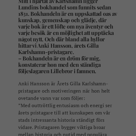
Mitt i hjärtat av Karlshamn ligger
Lundins bokhandel som funnits sedan
1831. Bokhandeln är en uppskattad oas av
kunskap, gemenskap och glädje, där
varje bok är ett löfte om nya äventyr och
varje besök är en möjlighet att upptäcka
något nytt. Och där bland alla hyllor
hittar vi Anki Hansson, årets Gilla
Karlshamn-pristagare.
– Bokhandeln är en dröm för mig,
konstaterar hon med den ständiga
följeslagaren Lillebror i famnen.
Anki Hansson är Årets Gilla Karlshamn-
pristagare och motiveringen när hon helt
ovetande vann var som följer:
”Med outtröttlig entusiasm och energi ser
årets pristagare till att kunskapen om vår
stads intressanta historia ständigt förs
vidare. Pristagaren bygger viktiga broar
mellan historia och nutid med populära