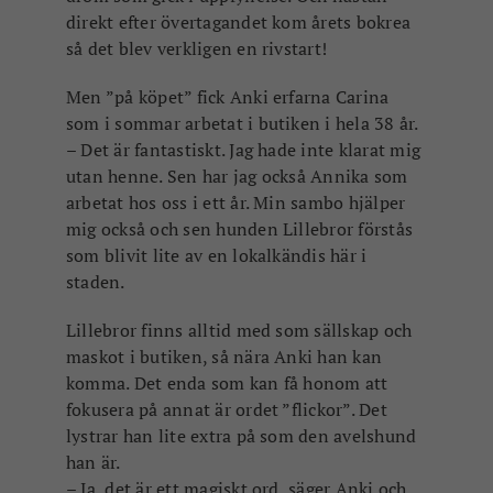
direkt efter övertagandet kom årets bokrea
så det blev verkligen en rivstart!
Men ”på köpet” fick Anki erfarna Carina
som i sommar arbetat i butiken i hela 38 år.
– Det är fantastiskt. Jag hade inte klarat mig
utan henne. Sen har jag också Annika som
arbetat hos oss i ett år. Min sambo hjälper
mig också och sen hunden Lillebror förstås
som blivit lite av en lokalkändis här i
staden.
Lillebror finns alltid med som sällskap och
maskot i butiken, så nära Anki han kan
komma. Det enda som kan få honom att
fokusera på annat är ordet ”flickor”. Det
lystrar han lite extra på som den avelshund
han är.
– Ja, det är ett magiskt ord, säger Anki och