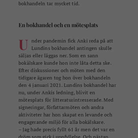
bokhandeln tar mycket tid.
En bokhandel och en mötesplats
U
nder pandemin fick Anki reda på att
Lundins bokhandel antingen skulle
säljas eller läggas ner. Som en sann
bokälskare kunde hon inte låta detta ske.
Efter diskussioner och möten med den
tidigare ägaren tog hon över bokhandeln
den 4 januari 2021. Lundins bokhandel har
nu, under Ankis ledning, blivit en
mötesplats för litteraturintresserade. Med
signeringar, författarmöten och andra
aktiviteter har hon skapat en levande och
engagerande miljö för alla bokälskare.
– Jag hade precis fyllt 61 år men det var en
dröm som gick i uppfyllelse. Och nästan