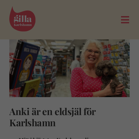
Fortsätt
till
innehållet
Togg
Navi
Anki är en eldsjäl för
Karlshamn