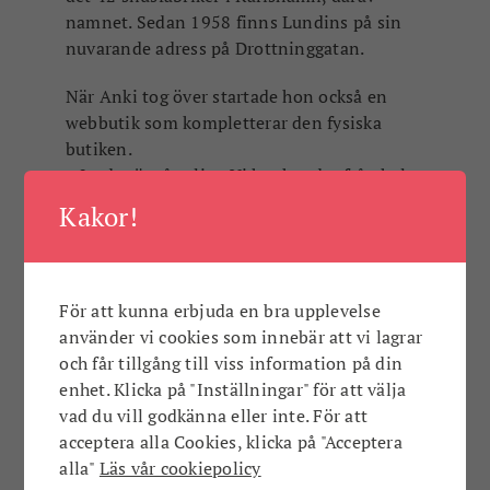
namnet. Sedan 1958 finns Lundins på sin
nuvarande adress på Drottninggatan.
När Anki tog över startade hon också en
webbutik som kompletterar den fysiska
butiken.
– Ja, det är så roligt. Vi har kunder från hela
Sverige där men många från Stockholm,
Kakor!
Göteborg och Malmö.
För att kunna erbjuda en bra upplevelse
använder vi cookies som innebär att vi lagrar
och får tillgång till viss information på din
enhet. Klicka på "Inställningar" för att välja
vad du vill godkänna eller inte. För att
acceptera alla Cookies, klicka på "Acceptera
alla"
Läs vår cookiepolicy