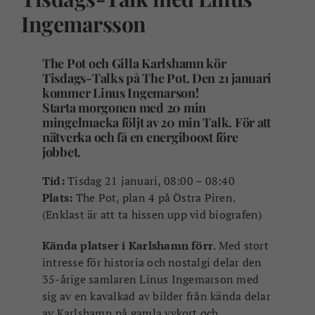
Ingemarsson
The Pot och Gilla Karlshamn
kör
Tisdags-Talks
på The Pot
. Den 21 januari
kommer Linus Ingemarson!
Starta morgonen med 20 min
mingelmacka följt av 20 min Talk. För att
nätverka och få en energiboost före
jobbet.
Tid:
Tisdag 21 januari, 08:00 – 08:40
Plats:
The Pot, plan 4 på Östra Piren.
(Enklast är att ta hissen upp vid biografen)
Kända platser i Karlshamn förr
.
Med stort
intresse för historia och nostalgi delar den
35-årige samlaren Linus Ingemarson med
sig av en kavalkad av bilder från kända delar
av Karlshamn på gamla vykort och