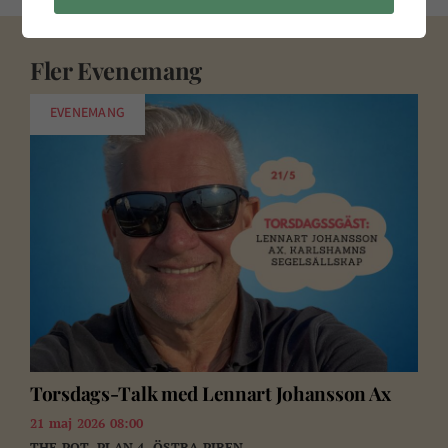
Fler
Evenemang
EVENEMANG
Torsdags-Talk med Lennart Johansson Ax
21 maj 2026 08:00
THE POT, PLAN 4, ÖSTRA PIREN