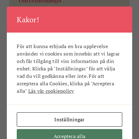
Om evenemanget
Plats:
The Pot, Plan 4, Östra Piren
Kakor!
Datum:
21 januari 2025 08:00
För att kunna erbjuda en bra upplevelse
Anmälan
använder vi cookies som innebär att vi lagrar
och får tillgång till viss information på din
Lägg till i kalender
enhet. Klicka på "Inställningar" för att välja
vad du vill godkänna eller inte. För att
Apple Calendar
Google Calendar
iCal File
acceptera alla Cookies, klicka på "Acceptera
Outlook.com
alla"
Läs vår cookiepolicy
Dela evenemanget
Inställningar
Acceptera alla