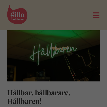
Fortsätt
till
innehållet
Togg
Navi
Hållbar, hållbarare,
Hållbaren!