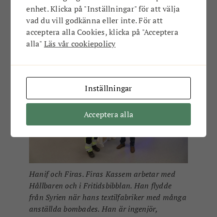
jorden och för rekreation och möten. Där finns
enhet. Klicka på "Inställningar" för att välja
både bär, buskar, blommor och grönsaker och
vad du vill godkänna eller inte. För att
en vild humleberså. Och allt vattnas med
acceptera alla Cookies, klicka på "Acceptera
regnvatten man samlar in från taken.
alla"
Läs vår cookiepolicy
Inställningar
Acceptera alla
Hanif och Firas. Firas Kassem arbetar med
Hållbaren och i Fritidsbibblan. Han flydde
från Syrien när hans textilfabriker med många
anställda bombades. Han är ingenjör,