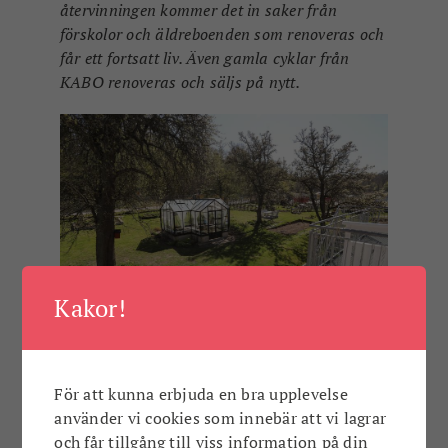
återvinningen kommer det in saker från
förskolor och äldreboenden som renoveras och
får ett fortsatt liv. Även gamla cyklar från
KABO renoveras och säljs på nytt.
Kakor!
För att kunna erbjuda en bra upplevelse
Rehabträdgården Oasen har utvecklats under
använder vi cookies som innebär att vi lagrar
två år och är en plats för att sätta händerna i
och får tillgång till viss information på din