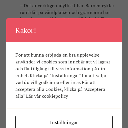
– Det är verkligen idylliskt här. Barnen cyklar
runt där på vändplatsen och grannarna har
barn i samma ålder. Det var kärlek vid första
ögonkastet och sånt jag drömde om när vi
Kakor!
bodde trångt i lägenheten i Stockholm. Det är i
det här huset vi vill att våra barn ska få växa
upp. Nu flyttar vi inte mer, avslutar Emma.
För att kunna erbjuda en bra upplevelse
använder vi cookies som innebär att vi lagrar
Text: Anna Deutgen
och får tillgång till viss information på din
Foto: Privat
enhet. Klicka på "Inställningar" för att välja
vad du vill godkänna eller inte. För att
ANNONS
acceptera alla Cookies, klicka på "Acceptera
alla"
Läs vår cookiepolicy
Inställningar