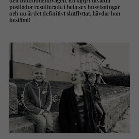
den traditionella vägen. En lapp i utvalda
postlådor resulterade i hela sex husvisningar
och nu är det definitivt slutflyttat, hävdar hon
bestämt!
–