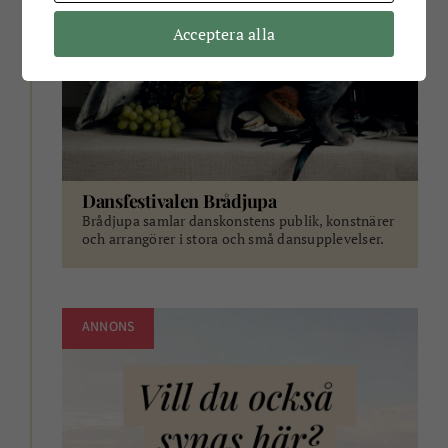
Acceptera alla
Dansfestivalen Brådjupa
Brådjupa samlar danskonstens publik, konstnärer
och arrangörer i stora och små dansupplevelser.
ANNONS