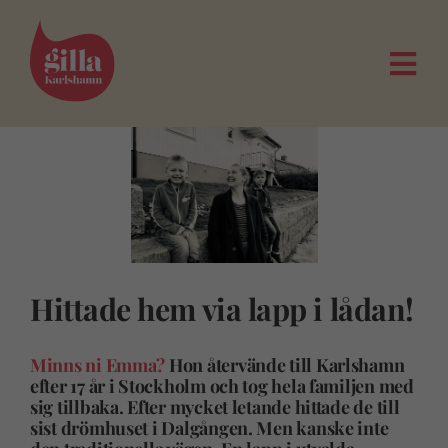
Fortsätt
till
innehållet
Togg
Navi
Hittade hem via lapp i lådan!
Minns ni Emma?
Hon återvände till Karlshamn
efter 17 år i Stockholm och tog hela familjen med
sig tillbaka. Efter mycket letande hittade de till
sist drömhuset i Dalgången. Men kanske inte