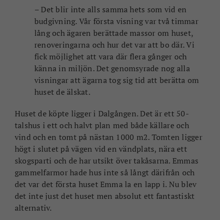
– Det blir inte alls samma hets som vid en
budgivning. Vår första visning var två timmar
lång och ägaren berättade massor om huset,
renoveringarna och hur det var att bo där. Vi
fick möjlighet att vara där flera gånger och
känna in miljön. Det genomsyrade nog alla
visningar att ägarna tog sig tid att berätta om
huset de älskat.
Huset de köpte ligger i Dalgången. Det är ett 50-
talshus i ett och halvt plan med både källare och
vind och en tomt på nästan 1000 m2. Tomten ligger
högt i slutet på vägen vid en vändplats, nära ett
skogsparti och de har utsikt över takåsarna. Emmas
gammelfarmor hade hus inte så långt därifrån och
det var det första huset Emma la en lapp i. Nu blev
det inte just det huset men absolut ett fantastiskt
alternativ.