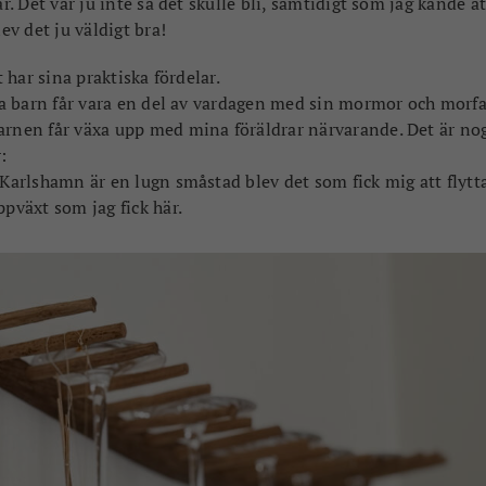
r. Det var ju inte så det skulle bli, samtidigt som jag kände at
ev det ju väldigt bra!
t har sina praktiska fördelar.
ina barn får vara en del av vardagen med sin mormor och morfa
arnen får växa upp med mina föräldrar närvarande. Det är no
:
 Karlshamn är en lugn småstad blev det som fick mig att flytt
ppväxt som jag fick här.