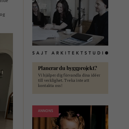
unde
nog
Planerar du byggprojekt?
Vi hjälper dig förvandla dina idéer
till verklighet. Tveka inte att
kontakta oss!
ANNONS