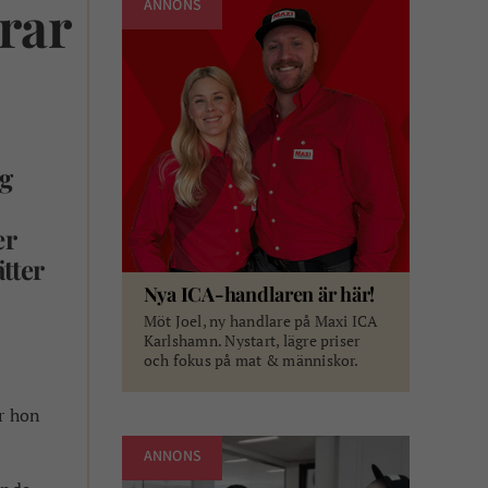
rar
ANNONS
rg
er
tter
Nya ICA-handlaren är här!
Möt Joel, ny handlare på Maxi ICA
Karlshamn. Nystart, lägre priser
och fokus på mat & människor.
or hon
ANNONS