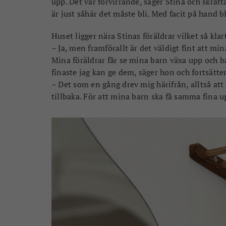
upp. Det var förvirrande, säger Stina och skratta
är just såhär det måste bli. Med facit på hand bl
Huset ligger nära Stinas föräldrar vilket så klar
– Ja, men framförallt är det väldigt fint att m
Mina föräldrar får se mina barn växa upp och b
finaste jag kan ge dem, säger hon och fortsätter
– Det som en gång drev mig härifrån, alltså att
tillbaka. För att mina barn ska få samma fina u