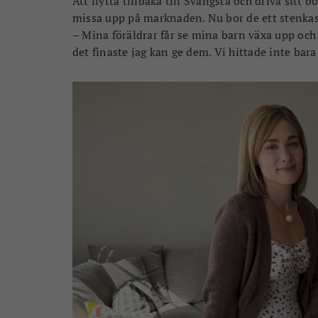
Att flytta tillbaka till Svängsta och driva sitt 
missa upp på marknaden. Nu bor de ett stenkas
– Mina föräldrar får se mina barn växa upp och
det finaste jag kan ge dem. Vi hittade inte bara