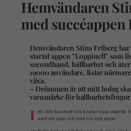
Hemvändaren Stin
med succéappen L
Hemvändaren Stina Friberg har
startat appen ”Loppinell” som li
secondhand, hållbarhet och återb
19000 användare, listar närmare 
växa.
– Drömmen är att mitt bolag ska v
varumärke för hållbarhetsfrågor
I
ett rött hus med vita knutar strax utanför 
med sin man och sina två små söner.