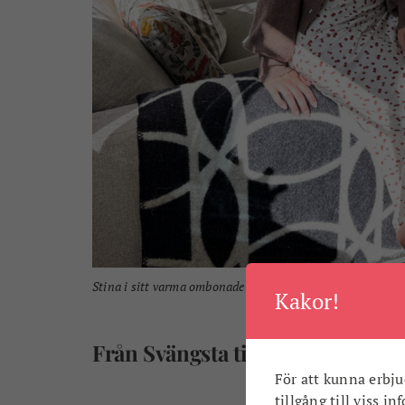
Stina i sitt varma ombonade hem, fyllt med loppisfynd oc
Kakor!
Från Svängsta till Norrköping oc
För att kunna erbju
tillgång till viss i