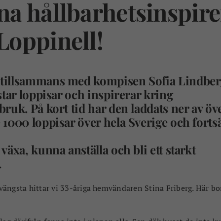
a hållbarhetsinspire
oppinell!
 tillsammans med kompisen Sofia Lindbe
star loppisar och inspirerar kring
ruk. På kort tid har den laddats ner av öv
1000 loppisar över hela Sverige och fortsä
äxa, kunna anställa och bli ett starkt
.
Svängsta hittar vi 33-åriga hemvändaren Stina Friberg. Här b