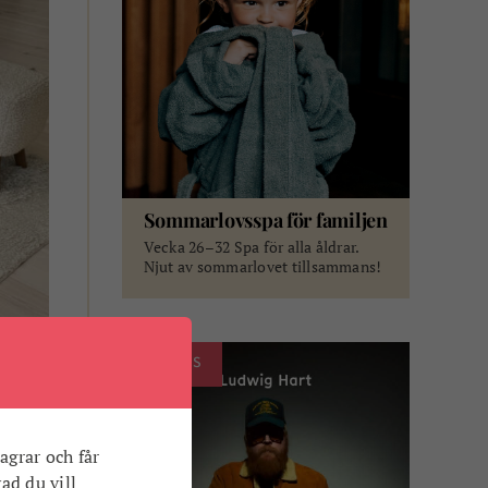
Sommarlovsspa för familjen
Vecka 26–32 Spa för alla åldrar.
Njut av sommarlovet tillsammans!
ANNONS
agrar och får
vad du vill