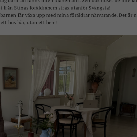
bolag därifrån fanns inte i planen alls. Sen dök huset de inte k
t från Stinas föräldrahem strax utanför Svängsta!
 barnen får växa upp med mina föräldrar närvarande. Det är 
 ett hus här, utan ett hem!