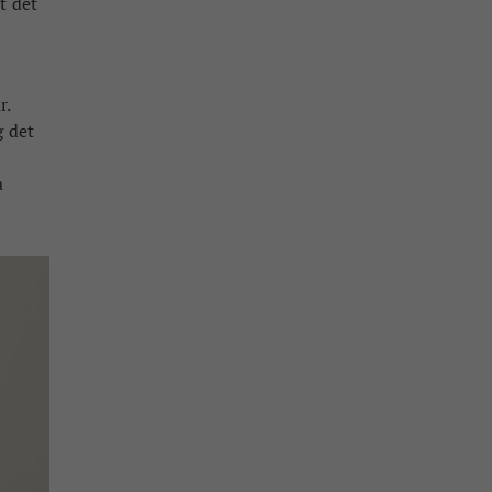
t det
r.
g det
a