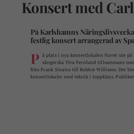
Konsert med Car
På Karlshamns Näringslivsvecka
festlig konsert arrangerad av S
P
å plats i nya konsertlokalen Navet ute p
sångerska Ylva Fernlund tillsammans me
från Frank Sinatra till Robbie Williams. Det ble
konsertlokaler med teknik i toppklass. Publik