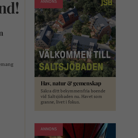
nd!
ANNONS
n
gemang
Hav, natur & gemenskap
Säkra ditt bekymmersfria boende
vid Saltsjöbaden nu. Havet som
granne, livet i fokus.
ANNONS