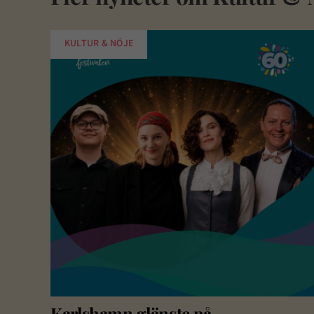
KULTUR & NÖJE
Karlshamn glänste på