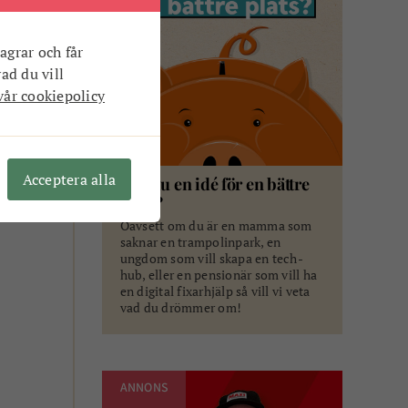
agrar och får
vad du vill
vår cookiepolicy
Acceptera alla
Har du en idé för en bättre
plats?
Oavsett om du är en mamma som
saknar en trampolinpark, en
ungdom som vill skapa en tech-
hub, eller en pensionär som vill ha
en digital fixarhjälp så vill vi veta
vad du drömmer om!
ANNONS