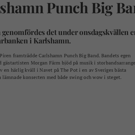
lshamn Punch Big Ba
 genomfördes det under onsdagskvällen e
parbanken i Karlshamn.
å Piren framträdde Carlshamn Punch Big Band. Bandets egen
d gästartisten Morgan Färm bjöd på musik i storbandsarran
v en härlig kväll i Navet på The Pot i en av Sveriges bästa
en lämnade konserten med både swing och wow i steget.