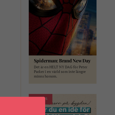
Spiderman: Brand New Day
Det är en HELT NY DAG för Peter
Parker i en värld som inte längre
minns honom.
ANNONS