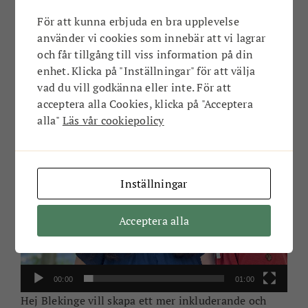
pris
”Hållbara Blekinge”
och det är vi stolta över.
Priset syftar till att lyfta fram företag,
För att kunna erbjuda en bra upplevelse
organisationer eller personer som på något sätt
använder vi cookies som innebär att vi lagrar
agerar hållbart i sin gärning och gör det bättre för
och får tillgång till viss information på din
Blekinge och blekingebor.
enhet. Klicka på "Inställningar" för att välja
”Det känns väldigt pirrigt!
Tarkett
och
Ronnebyhus
vad du vill godkänna eller inte. För att
är
också nominerade så konkurrensen är hård.” Håll
acceptera alla Cookies, klicka på "Acceptera
tummarna, den 4 oktober vet vi hur det går.
alla"
Läs vår cookiepolicy
Videospelare
Inställningar
Acceptera alla
00:00
01:00
Hej Blekinge vill skapa ett mer inkluderande och