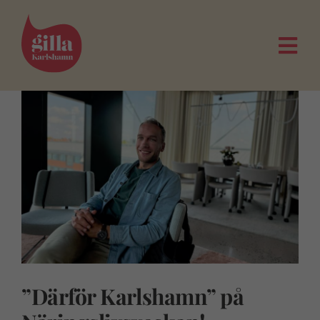
Fortsätt
till
innehållet
Togg
Navi
”Därför Karlshamn” på