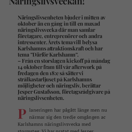
Näringslivsveckan!
Näringslivsenheten bjuder i mitten av
oktober än en gång in till en maxad
näringslivsvecka där man samlar
företagare, entreprenörer och andra
intressenter. Årets tema vill belysa
Karlshamns attraktionskraft och har
tema ”Därför Karlshamn”.
– Från en storslagen kickoff på måndag
14 oktober fram till vår afterwork på
fredagen den 18:e så sätter vi
strålkastarljuset på Karlshamns
möjligheter och näringsliv, berättar
Jesper Gustafsson, företagsrådgivare på
näringslivsenheten.
P
laneringen har pågått länge men nu
närmar sig den tredje omgången ac
Karlshamns näringslivsvecka med
stormsteg. Vi har pratat med Jesper