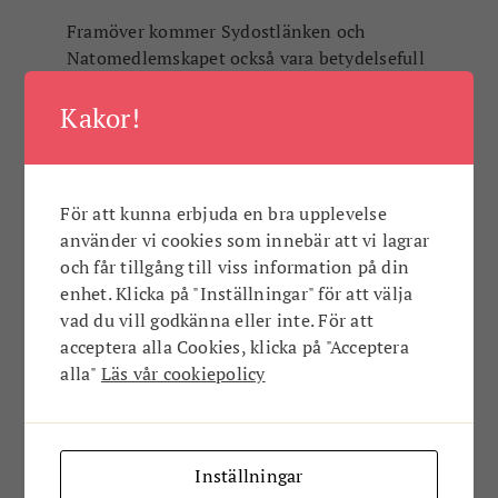
Framöver kommer Sydostlänken och
Natomedlemskapet också vara betydelsefull
på många plan.
– I allt från inflytt i Blekinge och Karlshamn
Kakor!
till var man faktiskt ska bo och äta. Det har
potential att bli ytterligare en tillväxtfaktor
för näringslivet, säger Jesper.
För att kunna erbjuda en bra upplevelse
använder vi cookies som innebär att vi lagrar
På det mera privata planet nämner han
och får tillgång till viss information på din
Mörrums och Hällaryds skolor som fina
enhet. Klicka på "Inställningar" för att välja
satsningar för ökat attraktionsvärde men
vad du vill godkänna eller inte. För att
även den lokala handeln.
acceptera alla Cookies, klicka på "Acceptera
– Vi ska vara stolta över att vi behållit vår
alla"
Läs vår cookiepolicy
stadskärna så levande och att den lokala
handeln faktiskt ökat med 4% senaste året.
Utmaningar har alltid funnits för handlarna
men det är duktiga på att ta sig runt dem,
Inställningar
avslutar han.