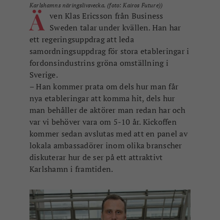
Karlshamns näringslivsvecka. (foto: Kairos Future))
Ä
ven Klas Ericsson från Business
Sweden talar under kvällen. Han har
ett regeringsuppdrag a
tt leda
samordningsuppdrag för stora etableringar i
fordonsindustrins gröna omställning i
Sverige.
– Han kommer prata om dels hur man får
nya etableringar att komma hit, dels hur
man behåller de aktörer man redan har och
var vi behöver vara om 5-10 år. K
ickoffen
kommer sedan avslutas med att en panel av
lokala ambassadörer inom olika branscher
diskuterar hur de ser på ett attraktivt
Karlshamn i framtiden.