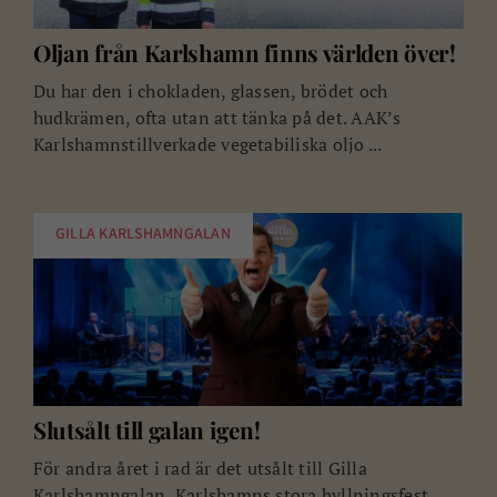
Oljan från Karlshamn finns världen över!
Du har den i chokladen, glassen, brödet och
hudkrämen, ofta utan att tänka på det. AAK’s
Karlshamnstillverkade vegetabiliska oljo ...
GILLA KARLSHAMNGALAN
Slutsålt till galan igen!
För andra året i rad är det utsålt till Gilla
Karlshamngalan, Karlshamns stora hyllningsfest.