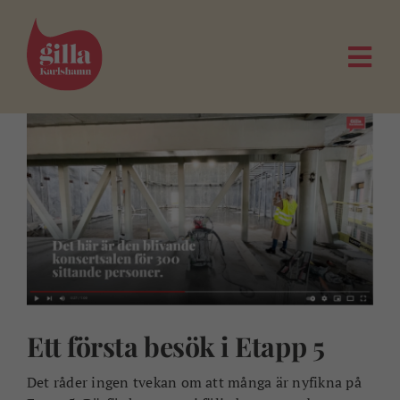
Fortsätt
till
innehållet
Togg
Navi
Ett första besök i Etapp 5
Det råder ingen tvekan om att många är nyfikna på