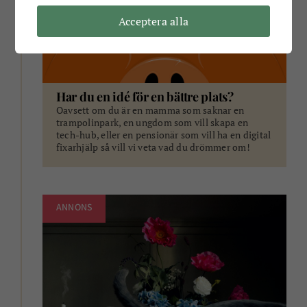
Acceptera alla
Har du en idé för en bättre plats?
Oavsett om du är en mamma som saknar en
trampolinpark, en ungdom som vill skapa en
tech-hub, eller en pensionär som vill ha en digital
fixarhjälp så vill vi veta vad du drömmer om!
ANNONS