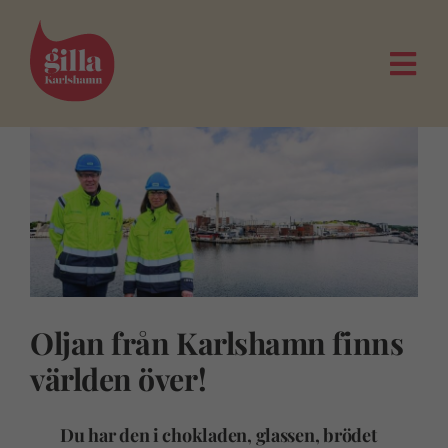
Fortsätt
till
innehållet
Togg
Navi
Oljan från Karlshamn finns
världen över!
Du har den i chokladen, glassen, brödet