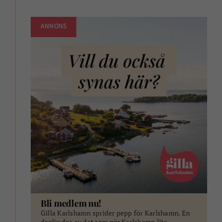
ANNONS
Bli medlem nu!
Gilla Karlshamn sprider pepp för Karlshamn. En
daglig dos av det som gör Karlshamn lite