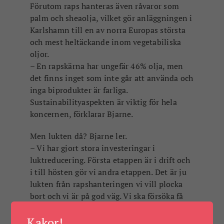
Förutom raps hanteras även råvaror som
palm och sheaolja, vilket gör anläggningen i
Karlshamn till en av norra Europas största
och mest heltäckande inom vegetabiliska
oljor.
– En rapskärna har ungefär 46% olja, men
det finns inget som inte går att använda och
inga biprodukter är farliga.
Sustainabilityaspekten är viktig för hela
koncernen, förklarar Bjarne.
Men lukten då? Bjarne ler.
– Vi har gjort stora investeringar i
luktreducering. Första etappen är i drift och
i till hösten gör vi andra etappen. Det är ju
lukten från rapshanteringen vi vill plocka
bort och vi är på god väg. Vi ska försöka få
det så luktfritt som möjligt i Karlshamn, vi
lovar.
Kakor!