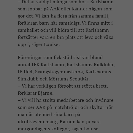
– Det är väldigt många som bor i Karlshamn
som jobbar på AAK eller känner någon som
gör det. Vi kan ha flera från samma familj,
föräldrar, barn här samtidigt. Vi finns mitt i
samhället och vill bidra till att Karlshamn
fortsätter vara en bra plats att leva och växa
upp i, säger Louise.
Föreningar som fick stöd sist var bland
annat IFK Karlshamn, Karlshamns Ridklubb,
IF Udd, Svängstagymnasterna, Karlshamns
Simklubb och Mörrums Scoutkår.
– Vi har verkligen försökt att stötta brett,
förklarar Bjarne.
– Vi vill ha stolta medarbetare och invånare
som ser AAK på matchtröjor och skyltar när
man är ute med sina barn på
idrottsevenemang. Barnen kan ju vara
morgondagens kollegor, säger Louise.