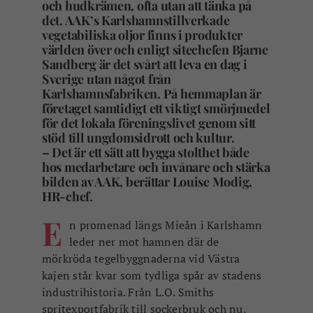
och hudkrämen, ofta utan att tänka på
det. AAK’s Karlshamnstillverkade
vegetabiliska oljor finns i produkter
världen över och enligt sitechefen Bjarne
Sandberg är det svårt att leva en dag i
Sverige utan något från
Karlshamnsfabriken. På hemmaplan är
företaget samtidigt ett viktigt smörjmedel
för det lokala föreningslivet genom sitt
stöd till ungdomsidrott och kultur.
– Det är ett sätt att bygga stolthet både
hos medarbetare och invånare och stärka
bilden av AAK, berättar Louise Modig,
HR-chef.
E
n promenad längs Mieån i Karlshamn
leder ner mot hamnen där de
mörkröda tegelbyggnaderna vid Västra
kajen står kvar som tydliga spår av stadens
industrihistoria. Från L.O. Smiths
spritexportfabrik till sockerbruk och nu,