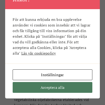
För att kunna erbjuda en bra upplevelse
använder vi cookies som innebär att vi lagrar
och får tillgång till viss information på din
enhet. Klicka på "Inställningar" för att välja
vad du vill godkänna eller inte. För att
acceptera alla Cookies, klicka på "Acceptera
alla"
Läs vår cookiepolicy
I området finns också lummiga skogs- och grönytor.
Inställningar
Från lokal industri till global verksamhet
Acceptera alla
Historien bakom fabriksområdet sträcker sig
tillbaka till slutet av 1800-talet då de första
vegetabiliska oljefabrikerna etablerades vid