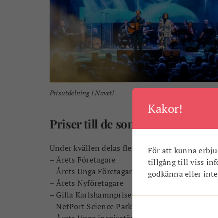
Prisutdelning i Navet!
Kakor!
Priser till de som gör Karlshamn
Under kvällen delas flera prestigefyllda utmärke
För att kunna erbju
– Årets Företagare
tillgång till viss i
– Årets Unga Företagare
godkänna eller inte.
– Årets Nyföretagare
–
Gilla Karlshamnpriset
– NetPort Science Parkpriset
– Årets Unga inspiratör