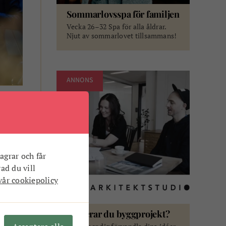
Sommarlovsspa för familjen
Vecka 26–32 Spa för alla åldrar.
Njut av sommarlovet tillsammans!
ANNONS
.
agrar och får
vad du vill
vår cookiepolicy
Planerar du byggprojekt?