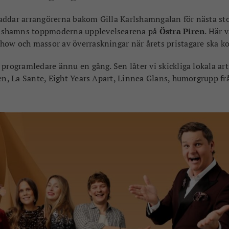
u laddar arrangörerna bakom Gilla Karlshamngalan för nästa st
lshamns toppmoderna upplevelsearena på
Östra Piren
. Här 
how och massor av överraskningar när årets pristagare ska ko
programledare ännu en gång. Sen låter vi skickliga lokala art
ren, La Sante, Eight Years Apart, Linnea Glans, humorgrupp fr