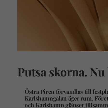
Putsa skorna. Nu b
Östra Piren förvandlas till festp
Karlshamngalan äger rum.
F
öret
och Karlshamn glänser tillsamm