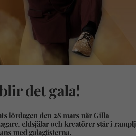
lir det gala!
lats lördagen den
28 mars när
G
illa
agare, eldsjälar och kreatörer står i rampl
ans med galagästerna.