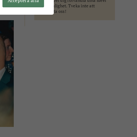
Acceptera alla
Vi hjälper dig förvandla dina idéer
till verklighet. Tveka inte att
kontakta oss!