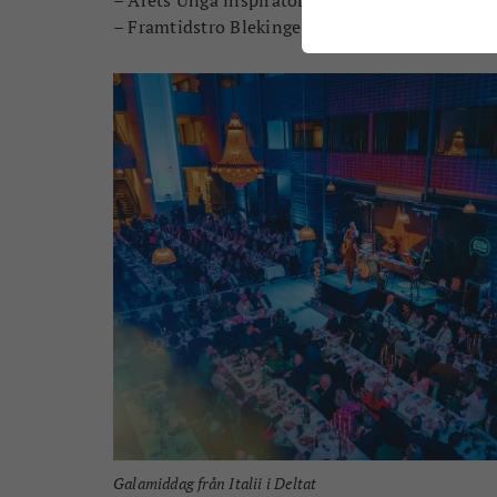
– Framtidstro Blekinge-priset
Galamiddag från Italii i Deltat