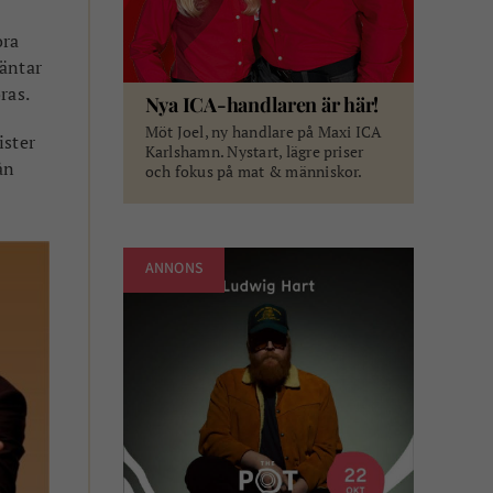
ora
väntar
ras.
Nya ICA-handlaren är här!
Möt Joel, ny handlare på Maxi ICA
ister
Karlshamn. Nystart, lägre priser
ån
och fokus på mat & människor.
ANNONS