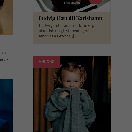
Ludvig Hart till Karlshamn!
Ludwig och hans trio bjuder på
akustisk magi, stämsång och
americana-toner 🎸
upp.
aket.
ANNONS