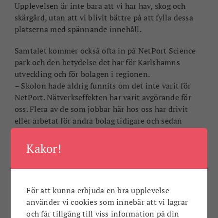
Upplevelsen är inte bara att vi har hav, skog och
skärgård, utan att vi blivit bättre på att fylla dessa
platserna med spännande innehåll.
Samtalet kommer också ofta in på NetPort Science
park och den betydelse det har för Karlshamns
utveckling och för bolagen i regionen.
– Skolon hade aldrig funnits om det inte varit för
NetPort. Nätverkseffekten har varit avgörande för
oss. Flera av de som jobbar här hos oss har drivit
eller arbetat för andra bolag tidigare och sedan
bidragit med kompetens och nätverk. Det finns
många kunniga människor och en oerhörd
Kakor!
kompetens här som sammantaget bygger ett väl
fungerande ekosystem för företag som vårt. För varje
nytt bolag knoppas det med tiden av till nya bolag.
För att kunna erbjuda en bra upplevelse
Det är så ekosystemet ska fungera!
använder vi cookies som innebär att vi lagrar
Vad gäller näringslivsklimatet säger han följande:
och får tillgång till viss information på din