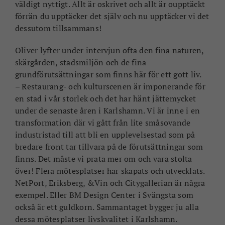
väldigt nyttigt. Allt är oskrivet och allt är oupptäckt
förrän du upptäcker det själv och nu upptäcker vi det
dessutom tillsammans!
Oliver lyfter under intervjun ofta den fina naturen,
skärgården, stadsmiljön och de fina
grundförutsättningar som finns här för ett gott liv.
– Restaurang- och kulturscenen är imponerande för
en stad i vår storlek och det har hänt jättemycket
under de senaste åren i Karlshamn. Vi är inne i en
transformation där vi gått från lite småsovande
industristad till att bli en upplevelsestad som på
bredare front tar tillvara på de förutsättningar som
finns. Det måste vi prata mer om och vara stolta
över! Flera mötesplatser har skapats och utvecklats.
NetPort, Eriksberg, &Vin och Citygallerian är några
exempel. Eller BM Design Center i Svängsta som
också är ett guldkorn. Sammantaget bygger ju alla
dessa mötesplatser livskvalitet i Karlshamn.