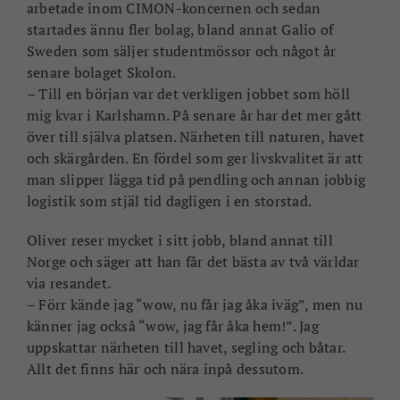
arbetade inom CIMON-koncernen och sedan
startades ännu fler bolag, bland annat Galio of
Sweden som säljer studentmössor och något år
senare bolaget Skolon.
– Till en början var det verkligen jobbet som höll
mig kvar i Karlshamn. På senare år har det mer gått
över till själva platsen. Närheten till naturen, havet
och skärgården. En fördel som ger livskvalitet är att
man slipper lägga tid på pendling och annan jobbig
logistik som stjäl tid dagligen i en storstad.
Oliver reser mycket i sitt jobb, bland annat till
Norge och säger att han får det bästa av två världar
via resandet.
– Förr kände jag “wow, nu får jag åka iväg”, men nu
känner jag också “wow, jag får åka hem!”. Jag
uppskattar närheten till havet, segling och båtar.
Allt det finns här och nära inpå dessutom.