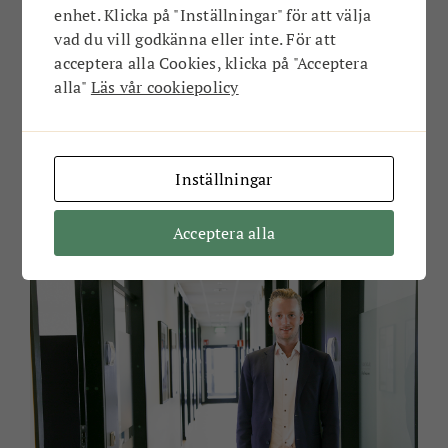
– Vi vill vara en del av det samhälle vi verkar i och vi
enhet. Klicka på "Inställningar" för att välja
börjar få igång en spännande dialog här. NetPort
vad du vill godkänna eller inte. För att
tillsammans med företagen tillsammans med
acceptera alla Cookies, klicka på "Acceptera
kommunen gör skillnad. Bara det faktum att NetPort
alla"
Läs vår cookiepolicy
nu är fullt och att vi måste bygga vidare för att få
plats med ännu fler företag är ju fantastiskt! Om två
år kommer vi alltså kunna fylla ett nytt hus med
Inställningar
idéer, kompetenser, bolag och arbetstillfällen. Vi
lever på Karlshamns attraktionskraft och den gör att
folk vill flytta hit och arbeta med oss.
Acceptera alla