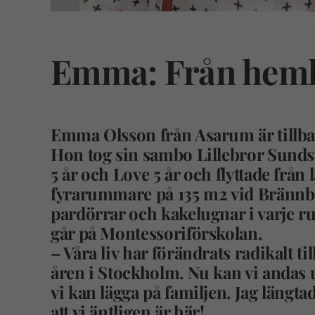
Emma: Från hemlä
Emma Olsson
från Asarum är tillba
Hon tog sin sambo Lillebror Sund
5 år och Love 5 år och flyttade frå
fyrarummare på 135 m2 vid Brännbe
pardörrar och kakelugnar i varje 
går på Montessoriförskolan.
– Våra liv har förändrats radikalt ti
åren i Stockholm. Nu kan vi andas ut
vi kan lägga på familjen. Jag längta
att vi äntligen är här!