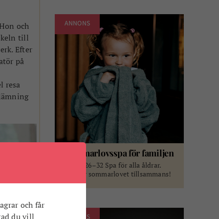
ANNONS
. Hon och
keln till
erk. Efter
atör på
l resa
 lämning
Sommarlovsspa för familjen
Vecka 26–32 Spa för alla åldrar.
Njut av sommarlovet tillsammans!
agrar och får
vad du vill
ANNONS