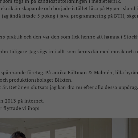
r som togs in på kandidatutbildningen i medieteknik.
 teknik än skapande och började istället läsa på Hyper Island 
att jag ändå fixade 5 poäng i java-programmering på BTH, säge
ers praktik och den var den som fick henne att hamna i Stock
kholm tidigare. Jag sögs in i allt som fanns där med musik och 
a spännande företag. På anrika Fältman & Malmén, lilla byrå
och produktionsbolaget Blixten.
t är. Det är en slutsats jag kan dra nu efter alla dessa uppdrag
on 2013 på internet.
r flyttade vi ihop!