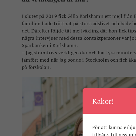
I slutet på 2019 fick Gilla Karlshamn ett mejl frå
familjen hade tröttnat på storstadslivet och hade be
det. Därefter följde tät mejlväxling där hon fick ti
några intervjuer med dessa kontaktpersoner var jo
Sparbanken i Karlshamn.
– Jag stormtrivs verkligen där och har fyra minuter
jämfört med när jag bodde i Stockholm och fick åka
på förskolan.
Kakor!
För att kunna erbju
tillgång till viss i