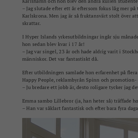
Karlshamn och hon blev den andra kullen studente
– Jag slutade efter ett år eftersom fokus låg mer på
Karlskrona. Men jag är så fruktansvärt stolt över 
skrattar.
I Hyper Islands yrkesutbildningar ingår sju månad
hon sedan blev kvar i 17 år!
– Jag var singel, 23 år och hade aldrig varit i Stoc
människor. Det var fantastiskt då.
Efter utbildningen samlade hon erfarenhet på fler
Happy People, reklambyrån Spinn och promotion- 
– Ju bredare ett jobb är, desto roligare tycker jag de
Emma sambo Lillebror (ja, han heter så) träffade h
– Han var såklart fantastisk och efter bara fyra daga