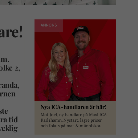
are!
ANNONS
lm.
lke 2,
randa,
arnen
Nya ICA-handlaren är här!
ste
Möt Joel, ny handlare på Maxi ICA
ra tid
Karlshamn. Nystart, lägre priser
och fokus på mat & människor.
ycklig