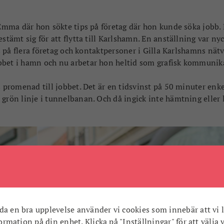
n Emma där hon sökte tips på företag där hon kunde söka jobb
stämt sig för att flytta till Karlshamn. En anställning var nyc
ps på flera företag och kontaktpersoner i Gilla Karlshamns nätv
bbet i hamn och nu arbetar hon heltid som grafisk kommunik
s promenad till jobbet. Det är en tidsvinst på 50 minuter enke
 grön linje i tunnelbanan. Och då ingick inte hämtning eller
da en bra upplevelse använder vi cookies som innebär att vi l
nformation på din enhet. Klicka på "Inställningar" för att välja 