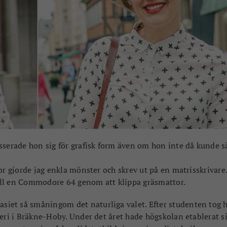
esserade hon sig för grafisk form även om hon inte då kunde 
or gjorde jag enkla mönster och skrev ut på en matrisskrivare.
 till en Commodore 64 genom att klippa gräsmattor.
iet så småningom det naturliga valet. Efter studenten tog h
eri i Bräkne-Hoby. Under det året hade högskolan etablerat si