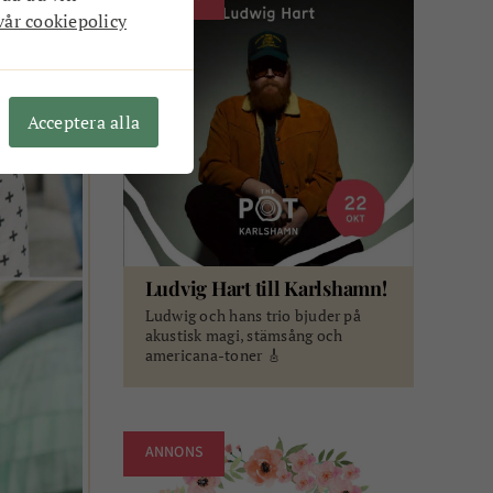
vår cookiepolicy
Acceptera alla
Ludvig Hart till Karlshamn!
Ludwig och hans trio bjuder på
akustisk magi, stämsång och
americana-toner 🎸
ANNONS