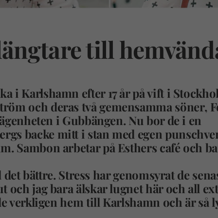
ngtare till hemvänd
ka i Karlshamn efter 17 år på vift i Stockho
ström och deras två gemensamma söner, Fo
n lägenheten i Gubbängen. Nu bor de i en
rgs backe mitt i stan med egen punschve
rum. Sambon arbetar på Esthers café och b
ll det bättre. Stress har genomsyrat de sena
 och jag bara älskar lugnet här och all ext
de verkligen hem till Karlshamn och är så l