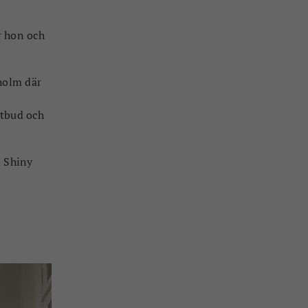
i
r hon och
holm där
utbud och
n Shiny
.