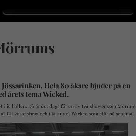
Mörrums
å Jössarinken. Hela 80 åkare bjuder på en
ed årets tema Wicked.
tet i is hallen. Då är det dags för en av två shower som Mörrum
 ut till varje show och i år är det Wicked som står på schemat.