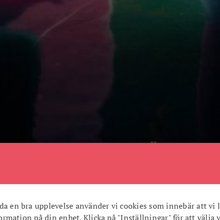
da en bra upplevelse använder vi cookies som innebär att vi l
nformation på din enhet. Klicka på "Inställningar" för att välja 