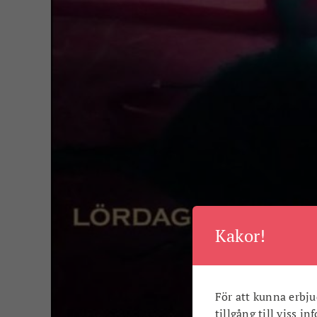
Kakor!
För att kunna erbju
tillgång till viss i