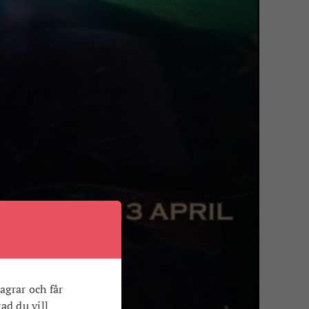
agrar och får
vad du vill