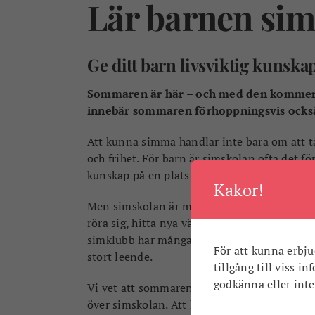
Lär barnen sim
Ge ditt barn livsviktig kunska
Sommaren är här – och med den kommer h
innebär sommaren förhoppningsvis också 
Att kunna simma handlar inte bara om att ta
och frihet. För barn är simskolan ofta det för
kunskap på en plats som Karlshamn, där vi 
Kakor!
Men simskolan är mer än bara vattensäkerhet
röra sig, hitta nya vänner och kanske få upp 
simklubb har många av våra unga simmare bör
För att kunna erbju
stort leende.
tillgång till viss i
godkänna eller inte.
Vi vet att sommaren kan kännas full av akti
över simskolan. Att kunna simma är det är en 