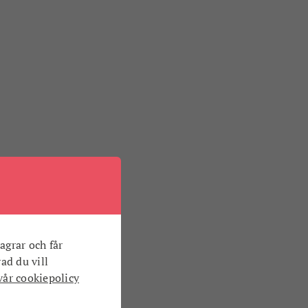
agrar och får
vad du vill
vår cookiepolicy
.