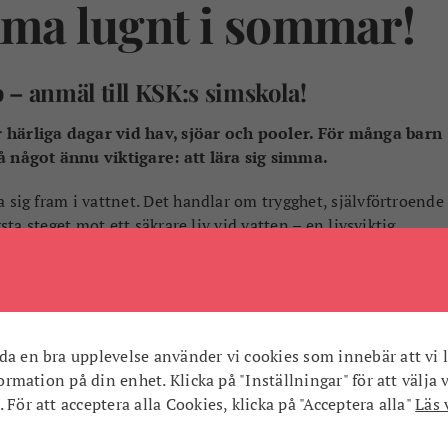
ma lugnt i sommar!
p – anmäl till KSK:s simskola!
ärliga dagar vid hav, sjöar och pooler. För många barn
något ännu viktigare: att lära sig simma.
 sig fram i vattnet. Det handlar om trygghet, självförtroende
sta steget mot ett säkrare liv vid vatten – en livsviktig
har vatten runt knuten.
. Det är också en chans för barn att upptäcka glädjen i att
ögonen för simning som en rolig fritidsaktivitet. I vår
jat sin resa just i simskolan – med pirrig förväntan och ett
da en bra upplevelse använder vi cookies som innebär att vi l
nformation på din enhet. Klicka på "Inställningar" för att välja 
 För att acceptera alla Cookies, klicka på "Acceptera alla"
Läs 
viteter, men vi vill uppmana dig som förälder att inte hoppa
nyckel till lek, rörelseglädje och trygghet som håller livet ut