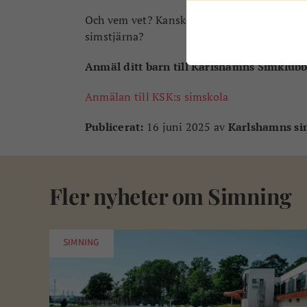
Och vem vet? Kanske är det här starten på 
simstjärna?
Anmäl ditt barn till Karlshamns Simklubb
Anmälan till KSK:s simskola
Publicerat:
16 juni 2025 av
Karlshamns si
Fler nyheter om
Simning
SIMNING