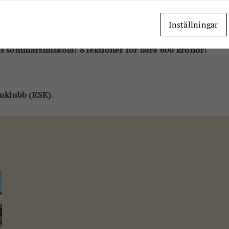
något ännu större? En ny hobby! Och kanske en framtida
Inställningar
s sommarsimskola! 8 lektioner för bara 600 kronor:
mklubb (KSK)
.