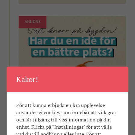
ANNONS
Kakor!
För att kunna erbjuda en bra upplevelse
använder vi cookies som innebär att vi lagrar
och får tillgång till viss information på din
enhet. Klicka på "Inställningar" för att välja
Har du en idé för en bättre plats?
vad du vill godkänna eller inte. För att