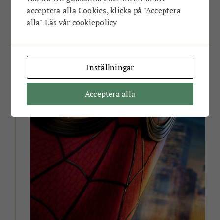
Oavsett om du är en mamma som saknar en
trampolinpark, en ungdom som vill skapa en
acceptera alla Cookies, klicka på "Acceptera
tech-hub, eller en pensionär som vill ha en digital
alla"
Läs vår cookiepolicy
fixarhjälp så vill vi veta vad du drömmer om!
Inställningar
ANNONS
Acceptera alla