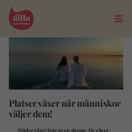
Fortsätt
till
innehållet
Togg
Navi
Platser växer när människor
väljer dem!
Städer växer inte av en slump. De växer