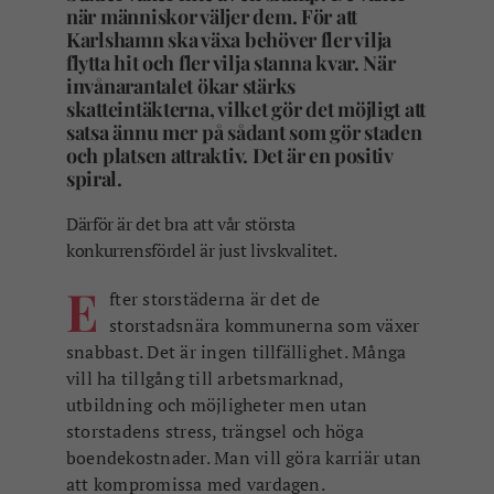
när människor väljer dem.
För att
Karlshamn ska växa behöver fler vilja
flytta hit och fler vilja stanna kvar. När
invånarantalet ökar stärks
skatteintäkterna, vilket gör det möjligt att
satsa ännu mer på sådant som gör staden
och platsen attraktiv.
Det är en positiv
spiral.
Därför är det bra att vår största
konkurrensfördel är just livskvalitet.
E
fter storstäderna är det de
storstadsnära kommunerna som växer
snabbast. Det är ingen tillfällighet. Många
vill ha tillgång till arbetsmarknad,
utbildning och möjligheter men utan
storstadens stress, trängsel och höga
boendekostnader. Man vill göra karriär utan
att kompromissa med vardagen.