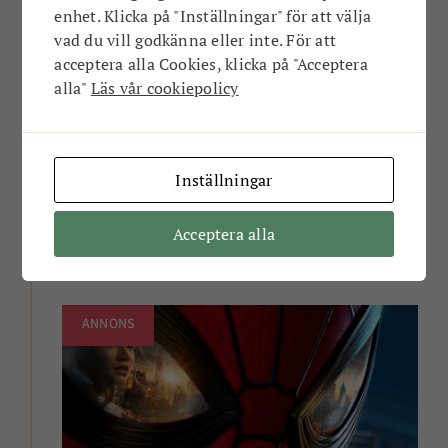
enhet. Klicka på "Inställningar" för att välja
vad du vill godkänna eller inte. För att
acceptera alla Cookies, klicka på "Acceptera
alla"
Läs vår cookiepolicy
Inställningar
Ludvig Hart till Karlshamn!
Ludwig och hans trio bjuder på akustisk magi,
Acceptera alla
stämsång och americana-toner 🎸
ANNONS