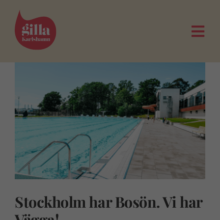
Fortsätt
till
innehållet
Togg
Navi
Stockholm har Bosön. Vi har
Vägga!