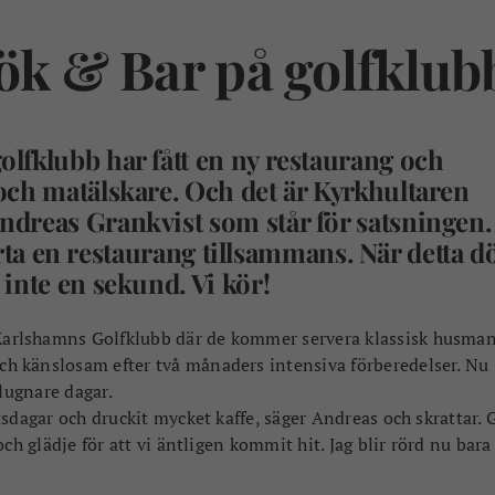
Kök & Bar på golfklub
lfklubb har fått en ny restaurang och
och matälskare. Och det är Kyrkhultaren
dreas Grankvist som står för satsningen.
tarta en restaurang tillsammans. När detta d
inte en sekund. Vi kör!
Karlshamns Golfklubb där de kommer servera klassisk husma
ch känslosam efter två månaders intensiva förberedelser. Nu
 lugnare dagar.
sdagar och druckit mycket kaffe, säger Andreas och skrattar.
G
ch glädje för att vi äntligen kommit hit. Jag blir rörd nu bara