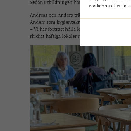
Sedan utbildningen har Andreas arbetat som k
godkänna eller inte.
Andreas och Anders träffade på Anticimex där 
Anders som hygientekniker.
– Vi har fortsatt hålla kontakten sedan dess. I 
skickat häftiga lokaler mellan oss. När detta d