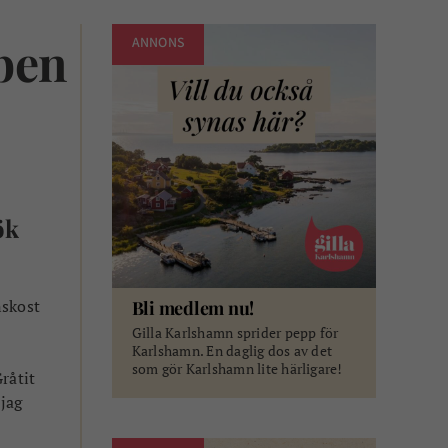
ben
ANNONS
ök
nskost
Bli medlem nu!
Gilla Karlshamn sprider pepp för
Karlshamn. En daglig dos av det
som gör Karlshamn lite härligare!
råtit
 jag