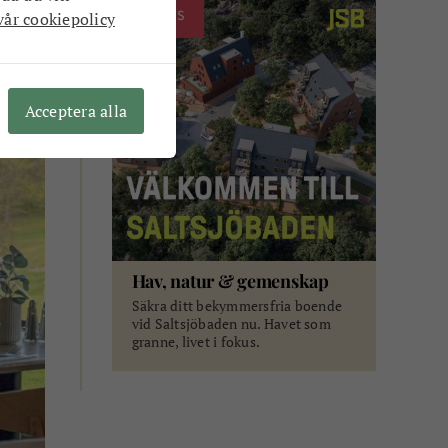
ANNONS
vår cookiepolicy
och
Acceptera alla
Hav, natur & gemenskap
Säkra ditt bekymmersfria boende
vid Saltsjöbaden nu. Havet som
granne, livet i fokus.