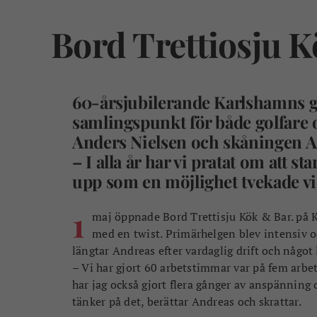
Bord Trettiosju 
60-årsjubilerande Karlshamns go
samlingspunkt för både golfare 
Anders Nielsen och skåningen An
– I alla år har vi pratat om att s
upp som en möjlighet tvekade vi 
1
maj öppnade Bord Trettisju Kök & Bar. på 
med en twist. Primärhelgen blev intensiv o
längtar Andreas efter vardaglig drift och något
– Vi har gjort 60 arbetstimmar var på fem arbet
har jag också gjort flera gånger av anspänning o
tänker på det, berättar Andreas och skrattar.