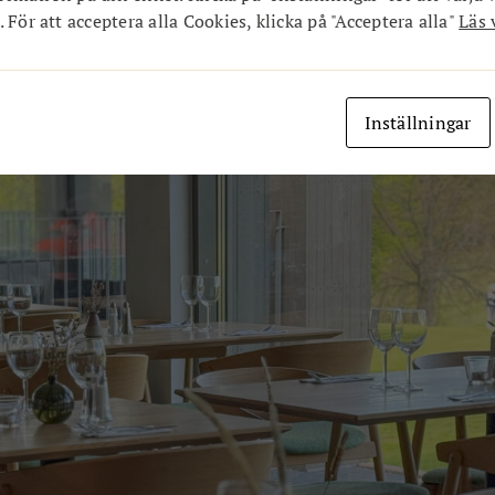
ock både på Restaruang Kronolaxen och på Eriksberg.
 För att acceptera alla Cookies, klicka på "Acceptera alla"
Läs 
de båda arbetade för 16-17 år sedan. Andreas som säljare och
alla år har vi pratat om att starta en restaurang tillsammans 
Inställningar
ök upp som en möjlighet tvekade vi inte en sekund. Vi kör!