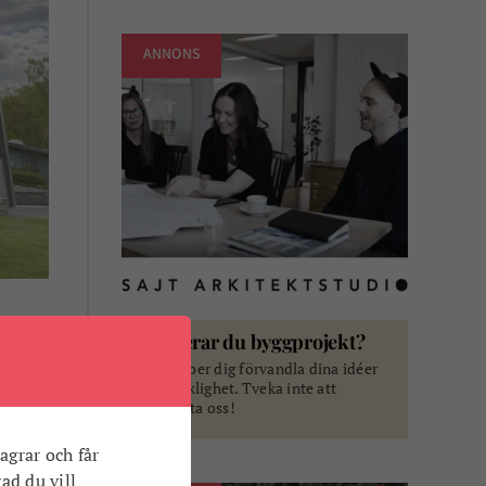
ANNONS
Planerar du byggprojekt?
tbilda
Vi hjälper dig förvandla dina idéer
till verklighet. Tveka inte att
 Jag är
kontakta oss!
å tror
agrar och får
vad du vill