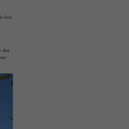
är hos
r det
oner