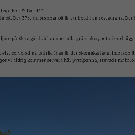
tisju Kök & Bar då?
la på. Det 37:e du stannar på är ett bord i en restaurang. Det 
jare på Ekne gård så kommer alla grönsaker, potatis och ägg
st serverad på tallrik. Idag är det skomakarlåda, imorgon ä
Något vi aldrig kommer servera här pyttipanna, stuvade makar