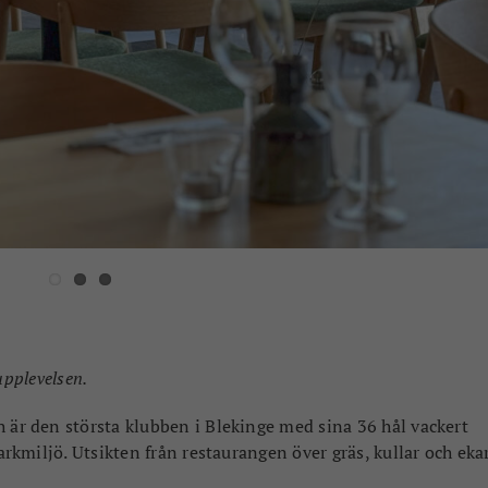
upplevelsen.
h är den största klubben i Blekinge med sina 36 hål vackert
parkmiljö. Utsikten från restaurangen över gräs, kullar och eka