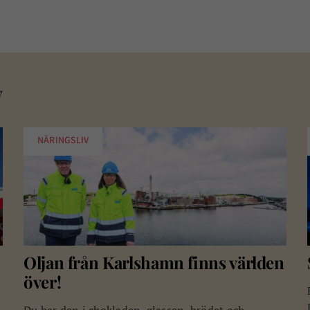
v
NÄRINGSLIV
Oljan från Karlshamn finns världen
över!
Du har den i chokladen, glassen, brödet och