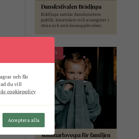
Dansfestivalen Brådjupa
Brådjupa samlar danskonstens
publik, konstnärer och arrangörer i
stora och små dansupplevelser.
ANNONS
agrar och får
vad du vill
vår cookiepolicy
Acceptera alla
Sommarlovsspa för familjen