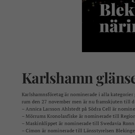
Karlshamn glänse
Karlshamnsföretag är nominerade i alla kategorier 
rum den 27 november men är nu framskjuten till de
– Annica Larsson Ahlstedt på Södra Cell är nominer
– Mörrums Kronolaxfiske är nominerade till Region
– Maskinklippet är nominerade till Swedavia Ronne
– Cimon är nominerade till Länsstyrelsen Blekinges