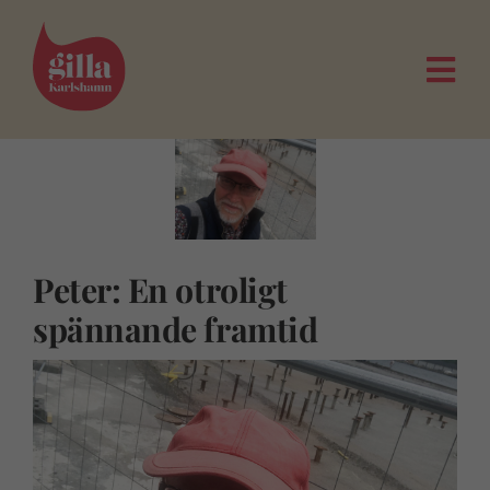
Fortsätt
till
innehållet
Togg
Navi
Peter: En otroligt
spännande framtid