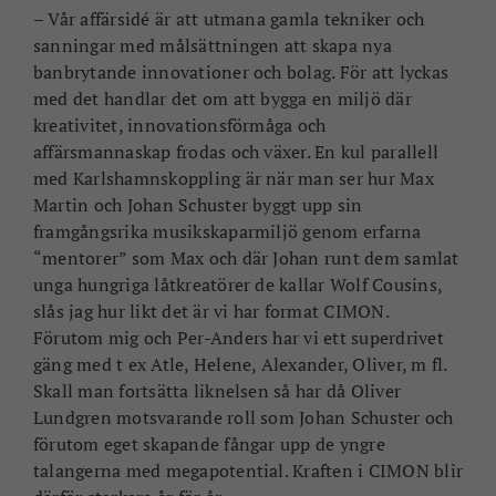
–
Vår affärsidé är att utmana gamla tekniker och
sanningar med målsättningen att skapa nya
banbrytande innovationer och bolag. För att lyckas
med det handlar det om att bygga en miljö där
kreativitet, innovationsförmåga och
affärsmannaskap frodas och växer.
En kul parallell
med Karlshamnskoppling är när man ser hur Max
Martin och Johan Schuster byggt upp sin
framgångsrika musikskaparmiljö genom erfarna
“mentorer” som Max och där Johan runt dem samlat
unga hungriga låtkreatörer de kallar Wolf Cousins,
slås jag hur likt det är vi har format CIMON.
Förutom mig och Per-Anders har vi ett superdrivet
gäng med t ex Atle, Helene, Alexander, Oliver, m fl.
Skall man fortsätta liknelsen så har då Oliver
Lundgren motsvarande roll som Johan Schuster och
förutom eget skapande fångar upp de yngre
talangerna med megapotential. Kraften i CIMON blir