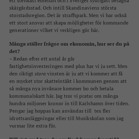
ett stenkast emellan och i Sveriges sydligast belägna
skärgårdsstad. Och intill Skandinaviens största
storstadsregion. Det är straffspark. Men vi har också
ett stort ansvar att skapa möjligheter för kommande
generationer vilket vi verkligen gör här.
Många ställer frågor om ekonomin, hur ser du på
det?
– Redan efter ett antal år går
fastighetsinvesteringen med plus har vi ju sett. Men
den riktigt
stora
vinsten är ju att vi kommer att få
en mycket stor skatteintäkt i kommunen genom att
så många nya invånare kommer bo och betala
kommunalskatt här. Jag tror vi pratar om många
hundra miljoner kronor in till Karlshamn över tiden.
Pengar jag hoppas kan användas till tex fler
idrottsanläggningar eller till Musikskolan som jag
vurmar lite extra för.