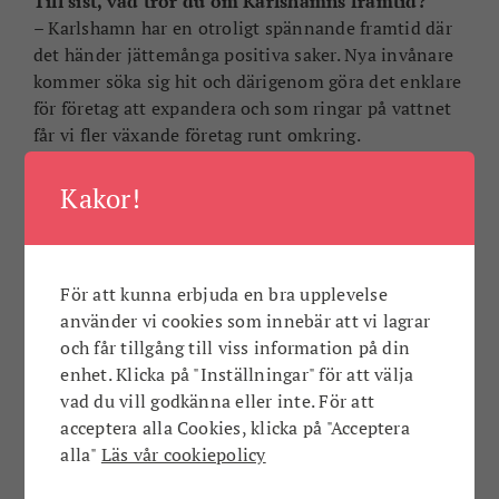
Till sist, vad tror du om Karlshamns framtid?
– Karlshamn har en otroligt spännande framtid där
det händer jättemånga positiva saker. Nya invånare
kommer söka sig hit och därigenom göra det enklare
för företag att expandera och som ringar på vattnet
får vi fler växande företag runt omkring.
Kakor!
ANNONS
För att kunna erbjuda en bra upplevelse
använder vi cookies som innebär att vi lagrar
och får tillgång till viss information på din
enhet. Klicka på "Inställningar" för att välja
vad du vill godkänna eller inte. För att
acceptera alla Cookies, klicka på "Acceptera
alla"
Läs vår cookiepolicy