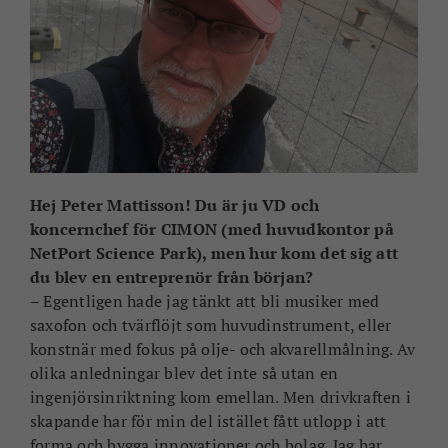
Hej Peter Mattisson! Du är ju VD och
koncernchef för CIMON (med huvudkontor på
NetPort Science Park), men hur kom det sig att
du blev en entreprenör från början?
– Egentligen hade jag tänkt att bli musiker med
saxofon och tvärflöjt som huvudinstrument, eller
konstnär med fokus på olje- och akvarellmålning. Av
olika anledningar blev det inte så utan en
ingenjörsinriktning kom emellan. Men drivkraften i
skapande har för min del istället fått utlopp i att
forma och bygga innovationer och bolag. Jag har