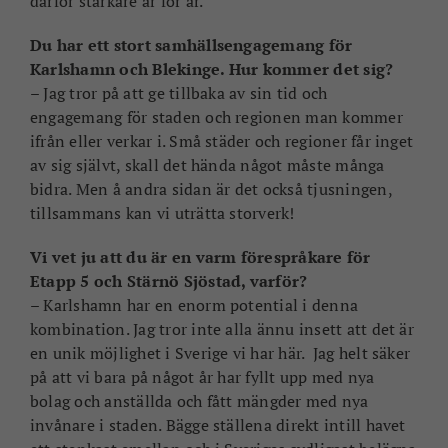
därför starkare år för år.
Du har ett stort samhällsengagemang för
Karlshamn och Blekinge. Hur kommer det sig?
– Jag tror på att ge tillbaka av sin tid och
engagemang för staden och regionen man kommer
ifrån eller verkar i. Små städer och regioner får inget
av sig självt, skall det hända något måste många
bidra. Men å andra sidan är det också tjusningen,
tillsammans kan vi uträtta storverk!
Vi vet ju att du är en varm förespråkare för
Etapp 5 och Stärnö Sjöstad, varför?
– Karlshamn har en enorm potential i denna
kombination. Jag tror inte alla ännu insett att det är
en unik möjlighet i Sverige vi har här. Jag helt säker
på att vi bara på något år har fyllt upp med nya
bolag och anställda och fått mängder med nya
invånare i staden. Bägge ställena direkt intill havet