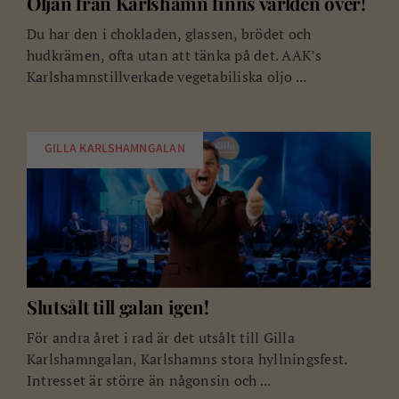
Oljan från Karlshamn finns världen över!
Du har den i chokladen, glassen, brödet och
hudkrämen, ofta utan att tänka på det. AAK’s
Karlshamnstillverkade vegetabiliska oljo ...
GILLA KARLSHAMNGALAN
Slutsålt till galan igen!
För andra året i rad är det utsålt till Gilla
Karlshamngalan, Karlshamns stora hyllningsfest.
Intresset är större än någonsin och ...