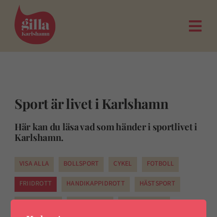
Fortsätt
till
innehållet
Togg
Navi
Sport är livet i Karlshamn
Här kan du läsa vad som händer i sportlivet i
Karlshamn.
VISA ALLA
BOLLSPORT
CYKEL
FOTBOLL
FRIIDROTT
HANDIKAPPIDROTT
HÄSTSPORT
HUNDSPORT
KAMPSPORT
MOTORSPORT