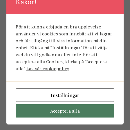
Kakor!
ÖVRIG SPORT
RACKETSPORT
SKYTTE
VATTENSPORT
VINTERSPORT
För att kunna erbjuda en bra upplevelse
använder vi cookies som innebär att vi lagrar
UNDERKATEGORIER:
och får tillgång till viss information på din
enhet. Klicka på "Inställningar" för att välja
DISKUS
HÄCKLÖPNING
HÖJDHOPP
KULKAST
vad du vill godkänna eller inte. För att
LÄNGDHOPP
LÖPNING
MARATON
SLÄGGA
acceptera alla Cookies, klicka på "Acceptera
alla"
Läs vår cookiepolicy
SPJUT
STAV
TRESTEG
Kulkast
Just nu finns det inga nyheter i den här
Inställningar
kategorin…
Acceptera alla