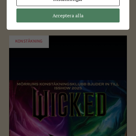
Isshow på Jössa 6-7 december när Kalle Anka &
Acceptera alla
hans vänner firar jul!
KONSTÅKNING