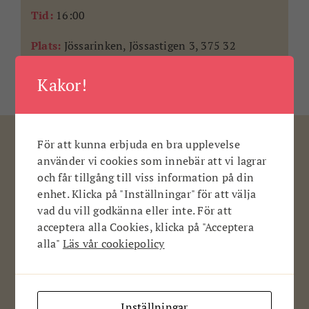
Tid:
16:00
Plats:
Jössarinken, Jössastigen 3, 375 32
Mörrum.
Kakor!
För att kunna erbjuda en bra upplevelse
Fler nyheter om
Konståkning
använder vi cookies som innebär att vi lagrar
och får tillgång till viss information på din
KONSTÅKNING
enhet. Klicka på "Inställningar" för att välja
vad du vill godkänna eller inte. För att
acceptera alla Cookies, klicka på "Acceptera
alla"
Läs vår cookiepolicy
Julshow på Jössarinken 6-7 december
Inställningar