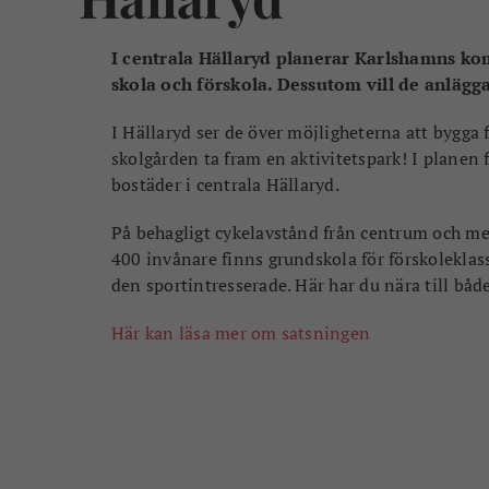
I centrala Hällaryd planerar Karlshamns kom
skola och förskola. Dessutom vill de anlägga
I Hällaryd ser de över möjligheterna att bygga
skolgården ta fram en aktivitetspark! I planen 
bostäder i centrala Hällaryd.
På behagligt cykelavstånd från centrum och med
400 invånare finns grundskola för förskoleklass 
den sportintresserade. Här har du nära till båd
Här kan läsa mer om satsningen