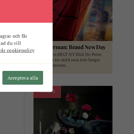
agrar och får
vad du vill
Spiderman: Brand New Day
vår cookiepolicy
Det är en HELT NY DAG för Peter
Parker i en värld som inte längre
minns honom.
Acceptera alla
ANNONS