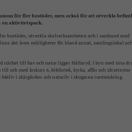
mun för fler bostäder, men också för att utveckla befintl
 en aktivitetspark.
 fler bostäder, utveckla skolverksamheten och i samband med
finns det även möjligheter för bland annat, samlingslokal och
 närhet till hav och natur ligger Hällaryd. I byn med sina dr
till och med årskurs 6, bibliotek, kyrka, affär och idrottsytor 
e båtliv i skärgården och naturliv i skogarna runtomkring.