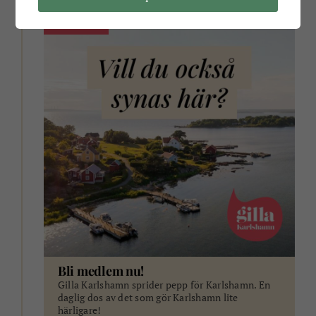
ANNONS
Bli medlem nu!
Gilla Karlshamn sprider pepp för Karlshamn. En
daglig dos av det som gör Karlshamn lite
härligare!