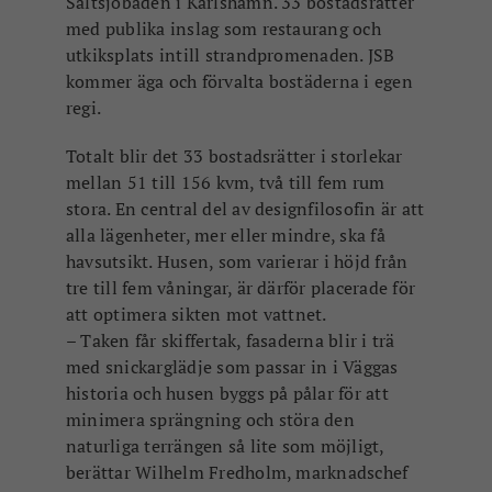
Saltsjöbaden i Karlshamn. 33 bostadsrätter
med publika inslag som restaurang och
utkiksplats intill strandpromenaden. JSB
kommer äga och förvalta bostäderna i egen
regi.
Totalt blir det 33 bostadsrätter i storlekar
mellan 51 till 156 kvm, två till fem rum
stora. En central del av designfilosofin är att
alla lägenheter, mer eller mindre, ska få
havsutsikt. Husen, som varierar i höjd från
tre till fem våningar, är därför placerade för
att optimera sikten mot vattnet.
– Taken får skiffertak, fasaderna blir i trä
med snickarglädje som passar in i Väggas
historia och husen byggs på pålar för att
minimera sprängning och störa den
naturliga terrängen så lite som möjligt,
berättar Wilhelm Fredholm, marknadschef