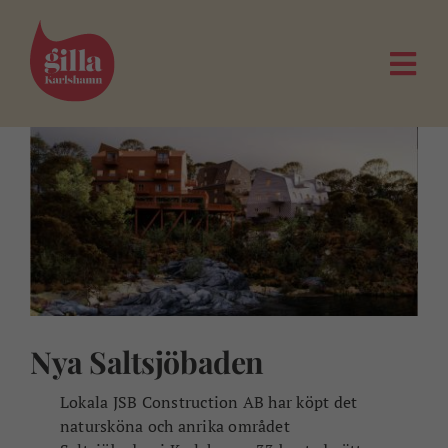
Fortsätt
till
innehållet
Togg
Navi
Nya Saltsjöbaden
Lokala JSB Construction AB har köpt det
natursköna och anrika området