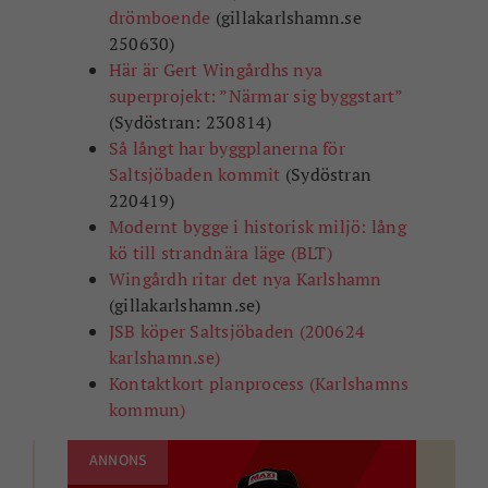
drömboende
(gillakarlshamn.se
250630)
Här är Gert Wingårdhs nya
superprojekt: ”Närmar sig byggstart”
(Sydöstran: 230814)
Så långt har byggplanerna för
Saltsjöbaden kommit
(Sydöstran
220419)
Modernt bygge i historisk miljö: lång
kö till strandnära läge (BLT)
Wingårdh ritar det nya Karlshamn
(gillakarlshamn.se)
JSB köper Saltsjöbaden (200624
karlshamn.se)
Kontaktkort planprocess (Karlshamns
kommun)
ANNONS