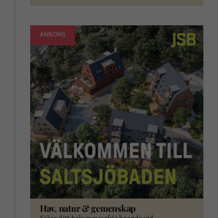
ANNONS
Hav, natur & gemenskap
Säkra ditt bekymmersfria boende vid