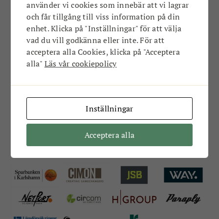
ÖVRIGT
TEATER
använder vi cookies som innebär att vi lagrar
och får tillgång till viss information på din
enhet. Klicka på "Inställningar" för att välja
Film & bio
vad du vill godkänna eller inte. För att
acceptera alla Cookies, klicka på "Acceptera
Just nu finns det inga nyheter i den här
alla"
Läs vår cookiepolicy
kategorin…
Inställningar
Acceptera alla
Våra stolta ambassadörer