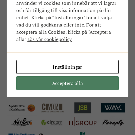
ÖVRIGT
TEATER
använder vi cookies som innebär att vi lagrar
och får tillgång till viss information på din
enhet. Klicka på "Inställningar" för att välja
Konst
vad du vill godkänna eller inte. För att
acceptera alla Cookies, klicka på "Acceptera
Just nu finns det inga nyheter i den här
alla"
Läs vår cookiepolicy
kategorin…
Inställningar
Acceptera alla
Våra stolta ambassadörer