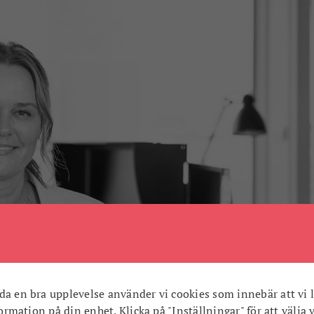
da en bra upplevelse använder vi cookies som innebär att vi l
nformation på din enhet. Klicka på "Inställningar" för att välja 