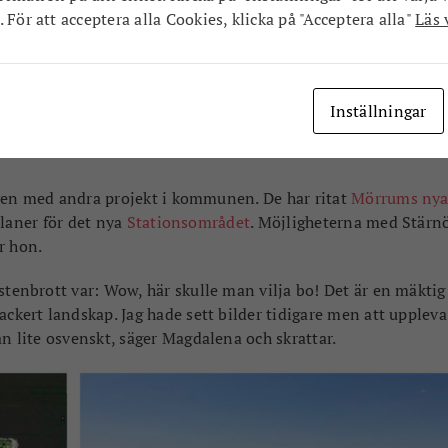
 För att acceptera alla Cookies, klicka på "Acceptera alla"
Läs 
dschef, Ansvarig Stadsutveckling på FOJAB.
Inställningar
ven med andra projekt i kommunen. De har ritat
Mörrums nya
planer för det nya
Stationsområdet
. Möjligheterna med Stärn
r hon.
 stenbrott var: Wow, här skulle man vilja bo! Det är en mäktig
ackert landskap. Jag hade sett bilder tidigare men att uppleva
an lite osvenskt, säger Magdalena och skrattar.