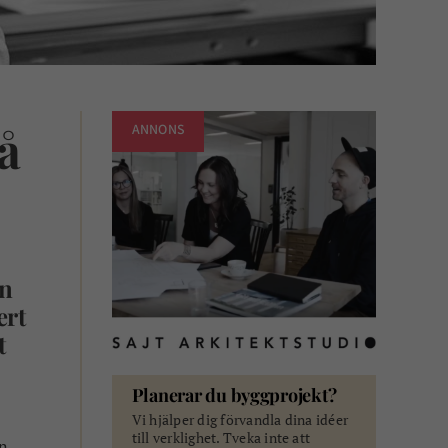
å
ANNONS
an
ert
t
Planerar du byggprojekt?
Vi hjälper dig förvandla dina idéer
till verklighet. Tveka inte att
ån