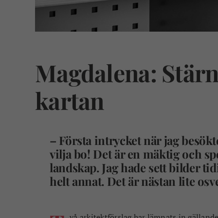
Magdalena: Stärn
kartan
– Första intrycket när jag besök
vilja bo! Det är en mäktig och sp
landskap. Jag hade sett bilder ti
helt annat. Det är nästan lite osv
–
vå arkitektförslag har lämnats in gälland