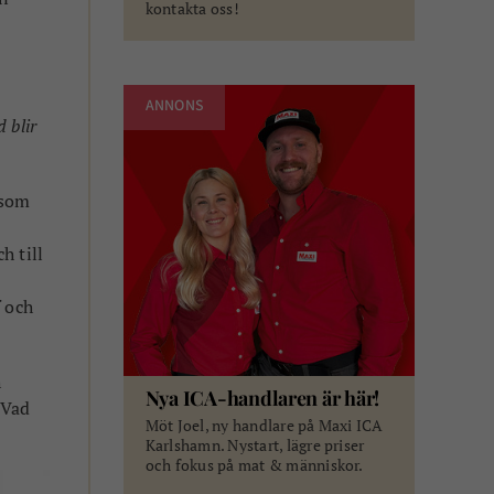
kontakta oss!
ANNONS
 blir
 som
h till
 och
h
Nya ICA-handlaren är här!
 Vad
Möt Joel, ny handlare på Maxi ICA
Karlshamn. Nystart, lägre priser
och fokus på mat & människor.