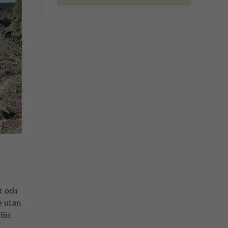
t och
e utan
för