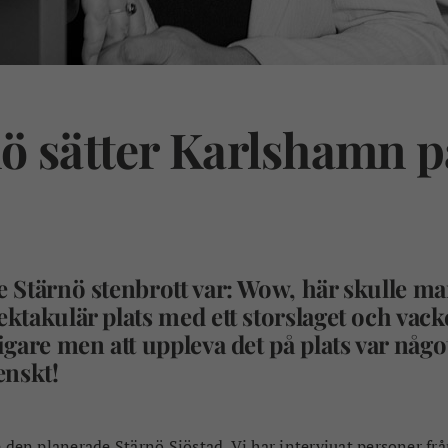
ö sätter Karlshamn p
te Stärnö stenbrott var: Wow, här skulle m
ektakulär plats med ett storslaget och vack
digare men att uppleva det på plats var någo
enskt!
e den planerade Stärnö Sjöstad. Vi har intervjuat personer fr