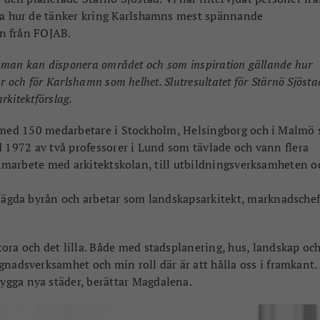
kla hur de tänker kring Karlshamns mest spännande
n från FOJAB.
r man kan disponera området och som inspiration gällande hur
 och för Karlshamn som helhet. Slutresultatet för Stärnö Sjöstad
kitektförslag.
or med 150 medarbetare i Stockholm, Helsingborg och i Malmö
d 1972 av två professorer i Lund som tävlade och vann flera
samarbete med arkitektskolan, till utbildningsverksamheten oc
gda byrån och arbetar som landskapsarkitekt, marknadschef
ora och det lilla. Både med stadsplanering, hus, landskap oc
gnadsverksamhet och min roll där är att hålla oss i framkant.
ygga nya städer, berättar Magdalena.