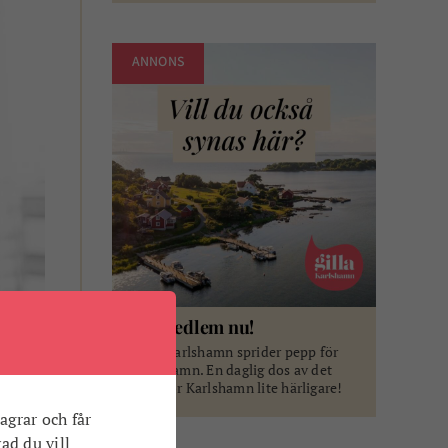
ANNONS
Bli medlem nu!
Gilla Karlshamn sprider pepp för
Karlshamn. En daglig dos av det
som gör Karlshamn lite härligare!
agrar och får
vad du vill