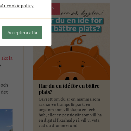
vår cookiepolicy
ANNONS
Acceptera alla
 skola
ö
 och
Har du en idé för en bättre
plats?
 det
Oavsett om du är en mamma som
saknar en trampolinpark, en
ungdom som vill skapa en tech-
hub, eller en pensionär som vill ha
en digital fixarhjälp så vill vi veta
vad du drömmer om!