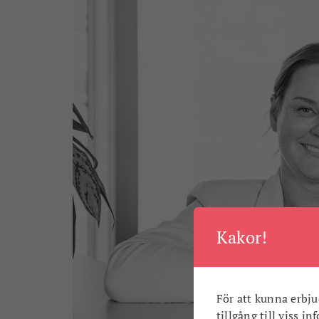
Kakor!
För att kunna erbju
tillgång till viss i