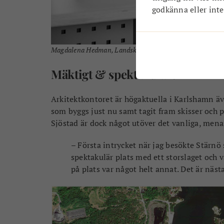
godkänna eller inte.
Magdalena Hedman, Landskapsarkitekt LAR/MSA, Markna
Mäktigt & spektakulärt
Arkitektkontoret är högaktuella i Karlshamn ä
som byggs just nu samt tagit fram skisser och 
Sjöstad är dock något utöver det vanliga, mena
– Första intrycket när jag besökte Stärnö
spektakulär plats med ett storslaget och v
på plats var något helt annat. Det är näst