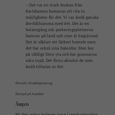
Det är såklart ett läckert boende men
det har också sina baksidor. Man bor
på väldigt liten yta och har grannarna
nära inpå. Det finns absolut de som
ändå tilltalas av det.
Översikt: Husbåtsplacering
Exempel på husbåtar
Ängen
På den gröna holmen inne i stenbrottsskön
tänker sig Sydväst att man inte bygger alls
och där skiljer de sig från den andra
förslaget.
– Vi slog ett slag för att bevara holmen
intakt som ett rekreativt grönområde. En
parkyta och ett grönt rum för picknicks och