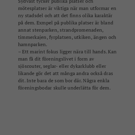
Sydväst tycker publika platser och
mötesplatser är viktiga när man utformar en
ny stadsdel och att det finns olika karaktär
på dem. Exmpel på publika platser är bland
annat stenparken, strandpromenaden,
timmerkajen, fyrplatsen, utkiken, ängen och
hamnparken.
– Ett marint fokus ligger nära till hands. Kan
man få dit föreningslivet i form av
sjöscouter, seglar- eller dykarklubb eller
likande gör det att många andra också dras
dit. Inte bara de som bor där. Några enkla
föreningsbodar skulle underlätta för dem.
Översikt: Grannskapskvarteren, Ängen, stenparken
och utkiken i centrala sjöstaden
Hamnhusen
Hamnhusen är utformade som små radhus