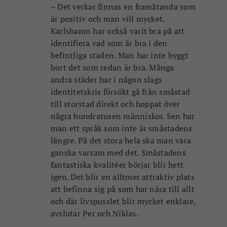
igen. Det blir en alltmer attraktiv plats
att befinna sig på som har nära till allt
och där livspusslet blir mycket enklare,
avslutar Per och Niklas.
Här kan du se hela förslaget från Sydväst på
Karlshamns kommuns webbsida:
[
Länk
]
Den här intervjun är en del av en serie vi gör
med spännande arkitekter som formar det
samtida och framtida Karlshamn. Tidigare
har vi intervjuat
Charlotte Kristensson, FOJAB
gällande Mörrums nya skola,
Sven
Gustafsson
,
Gert Wingårdh,
Thomas Sandell
samt
Magdalena Hedman
.
Text: Anna Deutgen
Alla illustrationer & bilder:
Sydväst arkitektur
& landskap