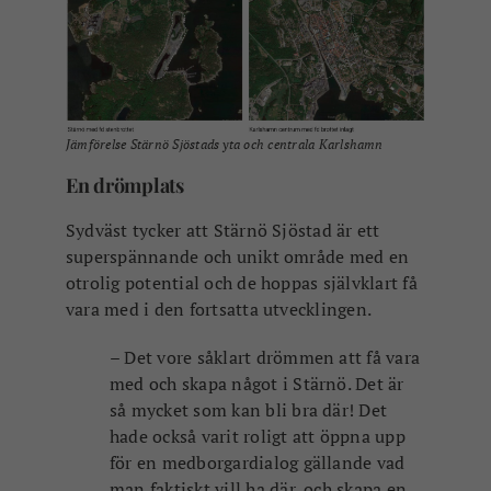
med och skapa något i Stärnö. Det är
så mycket som kan bli bra där! Det
hade också varit roligt att öppna upp
för en medborgardialog gällande vad
man faktiskt vill ha där, och skapa en
idélåda. Både de som vill bo där och
invånarna i Karlshamn. En fråga kan
vara, vad saknar vi idag? Det kan vara
små saker som betyder väldigt mycket.
Man behöver inte vara rädd för att
kreativa människor inte ska hitta på
något med platsen, men det hade varit
intressant om många fler blev
engagerade och delaktiga. Det lokala
näringslivet och invånarna.
Karlshamn
När det gäller Karlshamn om plats upplever