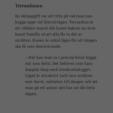
Läget är attraktivt tack vare utsikten
mot havet, närheten till skogen och att
man på ett annat sätt har sol där hela
dagen.
Terrasshusen uppe vid Sternövägen
Utmaningar
En av utmaningarna, menar Per och Niklas
är att Stärnö ligger en bit från centrum.
Även om det bara är ett stenkast sjövägen
måste man bygga bra vägar för alla trafikslag
för att ta kunna ta sig dit på ett trevligt och
säkert sätt. Det finns redan ett rikt utbud av
gångstigar på Sternö, men kopplingarna ner
till själva stenbrottet är få.
– Vi gjorde en jämförelse där vi la