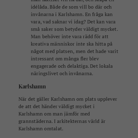
de att det händer väldigt mycket i
Karlshamn om man jämför med
grannstäderna. I arkitekternas värld är
Karlshamn omtalat.
– Det verkar finnas en framåtanda som
är positiv och man vill mycket.
Karlshamn har också varit bra på att
identifiera vad som är bra i den
befintliga staden. Man har inte byggt
bort det som redan är bra. Många
andra städer har i någon slags
identitetskris försökt gå från småstad
till storstad direkt och hoppat över
några hundratusen människor. Sen har
man ett språk som inte är småstadens
längre. På det stora hela ska man vara
ganska varsam med det. Småstadens
fantastiska kvalitéer börjar blir hett