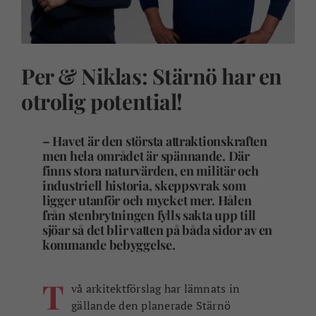
Per & Niklas: Stärnö har en
otrolig potential!
– Havet är den största attraktionskraften
men hela området är spännande. Där
finns stora naturvärden, en militär och
industriell historia, skeppsvrak som
ligger utanför och mycket mer. Hålen
från stenbrytningen fylls sakta upp till
sjöar så det blir vatten på båda sidor av en
kommande bebyggelse.
–
T
vå arkitektförslag har lämnats in
gällande den planerade Stärnö