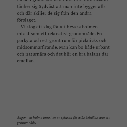
midsommarfirande. Man kan bo både urbant
och naturnära och det blir en bra balans där
emellan.
Ängen, en holme inne i en av sjöarna föreslås behållas som ett
grönområde.
Terrasshusen
En deluppgift var att titta på vad man kan
bygga uppe vid Sternövägen. Terrasshus är
ett välkänt manér där huset bakom ser över
huset framför så att alla får ta del av
utsikten. Husen är också lägre för att skogen
ska få vara dominerande.
– Här kan man ju i princip börja bygga
när som helst. Det behöver inte bara
kopplat ihop med stenbrottsbygget.