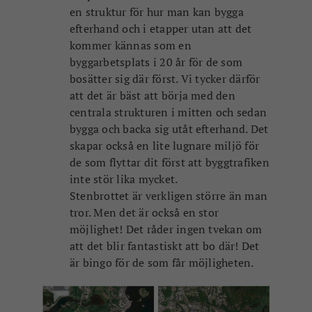
att det blir fantastiskt att bo där! Det
är bingo för de som får möjligheten.
Jämförelse Stärnö Sjöstads yta och centrala Karlshamn
En drömplats
Sydväst tycker att Stärnö Sjöstad är ett
superspännande och unikt område med en
otrolig potential och de hoppas självklart få
vara med i den fortsatta utvecklingen.
– Det vore såklart drömmen att få vara