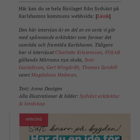
ANNONS
Har du en idé för en bättre plats?
Oavsett om du är en mamma som saknar en
trampolinpark, en ungdom som vill skapa en