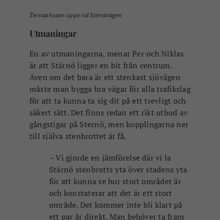
Stärnö stenbrotts yta över stadens yta
för att kunna se hur stort området är
och konstaterar att det är ett stort
område. Det kommer inte bli klart på
ett par år direkt. Man behöver ta fram
en struktur för hur man kan bygga
efterhand och i etapper utan att det
kommer kännas som en
byggarbetsplats i 20 år för de som
bosätter sig där först. Vi tycker därför
att det är bäst att börja med den
centrala strukturen i mitten och sedan
bygga och backa sig utåt efterhand. Det
skapar också en lite lugnare miljö för
de som flyttar dit först att byggtrafiken
inte stör lika mycket.
Stenbrottet är verkligen större än man
tror. Men det är också en stor
möjlighet! Det råder ingen tvekan om