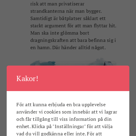
risk att man privatiserar
strandkanterna när man bygger.
Samtidigt är båtplatser såklart ett
starkt argument för att man flyttar hit.
Man ska inte glömma bort
dragningskraften att bara befinna sig i
en hamn. Där händer alltid något.
Kakor!
För att kunna erbjuda en bra upplevelse
använder vi cookies som innebär att vi lagrar
och får tillgång till viss information på din
enhet. Klicka på "Inställningar" för att välja
En gränd i Grannskapskvarteren
vad du vill godkänna eller inte. För att