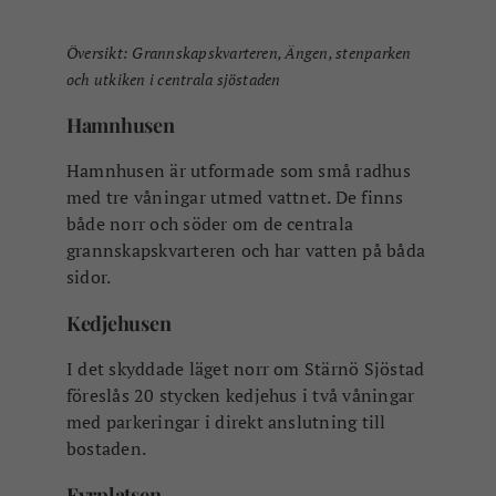
med tre våningar utmed vattnet. De finns
både norr och söder om de centrala
grannskapskvarteren och har vatten på båda
sidor.
Kedjehusen
I det skyddade läget norr om Stärnö Sjöstad
föreslås 20 stycken kedjehus i två våningar
med parkeringar i direkt anslutning till
bostaden.
Fyrplatsen
I sjöstaden södra del tänker man sig två
högre huskroppar som också blir ett
landmärke för området. Generösa balkonger
ger de boende fantastiska utblickar och det
finns vatten på båda sidor. Här kan man