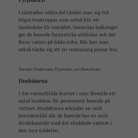
också tänka sig att en restaurang passar bra.
Översikt: Kedjehusen, Fyrplatsen, och Hamnhusen
Husbåtarna
I det vattenfyllda brottet i norr föreslås ett
antal husbåtar för permanent boende på
vattnet. Husbåtarna erbjuder en unik
boendemiljö där de boende har en unik
direktkontakt med det skyddade vattnet i
den inre sjödelen.
– Det var en stark önskan från
Karlshamns kommun att rita in
möjligheter för det. Vi var ändå ganska
återhållsamma med det. Det är en
balansgång när parkeringsplatserna
hamnar på land och ytan är begränsad.