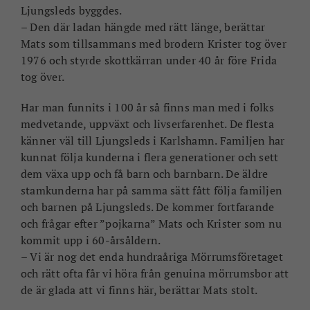
Ljungsleds byggdes.
– Den där ladan hängde med rätt länge, berättar
Mats som tillsammans med brodern Krister tog över
1976 och styrde skottkärran under 40 år före Frida
tog över.
Har man funnits i 100 år så finns man med i folks
medvetande, uppväxt och livserfarenhet. De flesta
känner väl till Ljungsleds i Karlshamn. Familjen har
kunnat följa kunderna i flera generationer och sett
dem växa upp och få barn och barnbarn. De äldre
stamkunderna har på samma sätt fått följa familjen
och barnen på Ljungsleds. De kommer fortfarande
och frågar efter ”pojkarna” Mats och Krister som nu
kommit upp i 60-årsåldern.
– Vi är nog det enda hundraåriga Mörrumsföretaget
och rätt ofta får vi höra från genuina mörrumsbor att
de är glada att vi finns här, berättar Mats stolt.