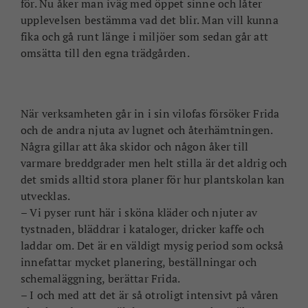
för. Nu åker man iväg med öppet sinne och låter
upplevelsen bestämma vad det blir. Man vill kunna
fika och gå runt länge i miljöer som sedan går att
omsätta till den egna trädgården.
När verksamheten går in i sin vilofas försöker Frida
och de andra njuta av lugnet och återhämtningen.
Några gillar att åka skidor och någon åker till
varmare breddgrader men helt stilla är det aldrig och
det smids alltid stora planer för hur plantskolan kan
utvecklas.
– Vi pyser runt här i sköna kläder och njuter av
tystnaden, bläddrar i kataloger, dricker kaffe och
laddar om. Det är en väldigt mysig period som också
innefattar mycket planering, beställningar och
schemaläggning, berättar Frida.
– I och med att det är så otroligt intensivt på våren