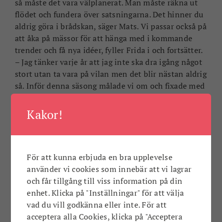
så måste det vara välplanerat. Man måste räkna ut
flödet och fundera över satsningarna. Det hinner du
aldrig göra i brådskan, säger Mats. Vi passar också på
att åka på mässor för att hänga med i kommande
trender och få nya idéer, fyller Frida i och fortsätter.
– Jag tänker varje år att jag inte ska dra igång något
stort utan ta vara på vilan men det blir nästan aldrig
så. Inför denna säsong målade vi om och fixade med
inredningen. Jag vill för mycket för mitt eget bästa,
säger Frida och skrattar.
Kakor!
För att kunna erbjuda en bra upplevelse
använder vi cookies som innebär att vi lagrar
och får tillgång till viss information på din
enhet. Klicka på "Inställningar" för att välja
vad du vill godkänna eller inte. För att
acceptera alla Cookies, klicka på "Acceptera