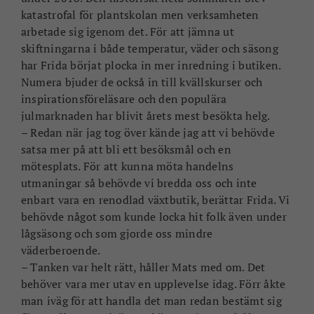
katastrofal för plantskolan men verksamheten
arbetade sig igenom det. För att jämna ut
skiftningarna i både temperatur, väder och säsong
har Frida börjat plocka in mer inredning i butiken.
Numera bjuder de också in till kvällskurser och
inspirationsföreläsare och den populära
julmarknaden har blivit årets mest besökta helg.
– Redan när jag tog över kände jag att vi behövde
satsa mer på att bli ett besöksmål och en
mötesplats. För att kunna möta handelns
utmaningar så behövde vi bredda oss och inte
enbart vara en renodlad växtbutik, berättar Frida. Vi
behövde något som kunde locka hit folk även under
lågsäsong och som gjorde oss mindre
väderberoende.
– Tanken var helt rätt, håller Mats med om. Det
behöver vara mer utav en upplevelse idag. Förr åkte
man iväg för att handla det man redan bestämt sig