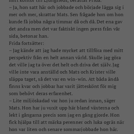
– Ja, hon satt här och jobbade och började lägga sig i
mer och mer, skrattar Mats. Sen frågade hon om hon
kunde få jobba några timmar då och då. Det ena gav
det andra men det var faktiskt ingen press från vår
sida, betonar han.
Frida fortsätter:
– Jag kände att jag hade mycket att tillföra med mitt
perspektiv från en helt annan värld. Skulle jag göra
det ville jag ta över det helt och driva det själv. Jag
ville inte vara anställd och Mats och Krister ville
släppa taget, så det var en win-win. Att båda ändå
finns kvar och jobbar har varit jätteskönt för mig
som behövt deras erfarenhet.
– Lite miljöskadad var hon ju redan innan, säger
Mats. Hon har ju vuxit upp här bland växterna och
lekt i gångarna precis som jag en gång gjorde. Hon
fick hjälpa till att märka perenner och luka ogräs när
hon var liten och senare sommarjobbade hon här.