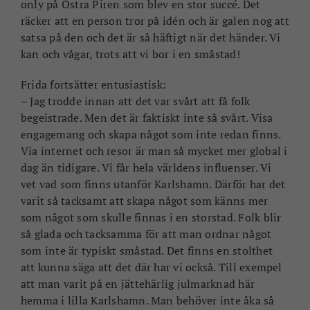
only på Östra Piren som blev en stor succé. Det
räcker att en person tror på idén och är galen nog att
satsa på den och det är så häftigt när det händer. Vi
kan och vågar, trots att vi bor i en småstad!
Frida fortsätter entusiastisk:
– Jag trodde innan att det var svårt att få folk
begeistrade. Men det är faktiskt inte så svårt. Visa
engagemang och skapa något som inte redan finns.
Via internet och resor är man så mycket mer global i
dag än tidigare. Vi får hela världens influenser. Vi
vet vad som finns utanför Karlshamn. Därför har det
varit så tacksamt att skapa något som känns mer
som något som skulle finnas i en storstad. Folk blir
så glada och tacksamma för att man ordnar något
som inte är typiskt småstad. Det finns en stolthet
att kunna säga att det där har vi också. Till exempel
att man varit på en jättehärlig julmarknad här
hemma i lilla Karlshamn. Man behöver inte åka så