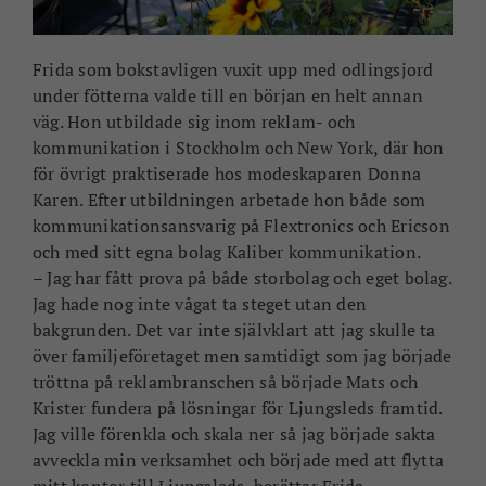
Frida som bokstavligen vuxit upp med odlingsjord
under fötterna valde till en början en helt annan
väg. Hon utbildade sig inom reklam- och
kommunikation i Stockholm och New York, där hon
för övrigt praktiserade hos modeskaparen Donna
Karen. Efter utbildningen arbetade hon både som
kommunikationsansvarig på Flextronics och Ericson
och med sitt egna bolag Kaliber kommunikation.
– Jag har fått prova på både storbolag och eget bolag.
Jag hade nog inte vågat ta steget utan den
bakgrunden. Det var inte självklart att jag skulle ta
över familjeföretaget men samtidigt som jag började
tröttna på reklambranschen så började Mats och
Krister fundera på lösningar för Ljungsleds framtid.
Jag ville förenkla och skala ner så jag började sakta
avveckla min verksamhet och började med att flytta
mitt kontor till Ljungsleds, berättar Frida.