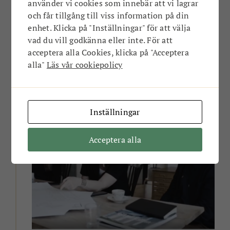
använder vi cookies som innebär att vi lagrar
Har du en idé för en bättre plats?
och får tillgång till viss information på din
Oavsett om du är en mamma som saknar en
enhet. Klicka på "Inställningar" för att välja
trampolinpark, en ungdom som vill skapa en
vad du vill godkänna eller inte. För att
tech-hub, eller en pensionär som vill ha en digital
fixarhjälp så vill vi veta vad du drömmer om!
acceptera alla Cookies, klicka på "Acceptera
alla"
Läs vår cookiepolicy
ANNONS
Inställningar
Acceptera alla