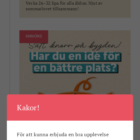
Vecka 26–32 Spa för alla åldrar. Njut av
sommarlovet tillsammans!
ANNONS
Kakor!
För att kunna erbjuda en bra upplevelse