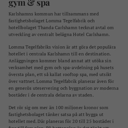
gym & spa
Karlshamns kommun har tillsammans med
fastighetsbolaget Lomma Tegelfabrik och
hotellbolaget Thanda Carlshamn tecknat avtal om
utveckling av centralt belägna Hotel Carlshamn.
Lomma Tegelfabriks vision är att göra det populära
hotellet i centrala Karlshamn till en destination.
Anläggningen kommer bland annat att utöka sin
verksamhet med gym och spa-avdelning på husets
översta plan, ett så kallat rooftop spa, med utsikt
över vattnet. Lomma Tegelfabrik planerar även för
en generös uteservering och byggnation av moderna
bostäder i de centrala delarna av staden.
Det rör sig om mer än 100 miljoner kronor som
fastighetsbolaget tänker satsa på att bygga ut
hotellet med. Där planeras för 20 till 25 bostäder i
fyra till fem plan. På bottenplan är det tänkt att