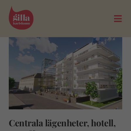
Fortsätt
till
innehållet
Togg
Navi
Centrala lägenheter, hotell,