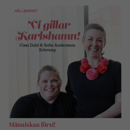
HÅLLBARHET
Människan först!