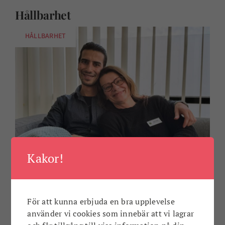
Hållbarhet
HÅLLBARHET
Kakor!
Från språkvän till familjemedlem!
Nour Qatan från Aleppo och Titte Glans från
För att kunna erbjuda en bra upplevelse
Gustavstorp blev språkvänner för drygt tio månader
använder vi cookies som innebär att vi lagrar