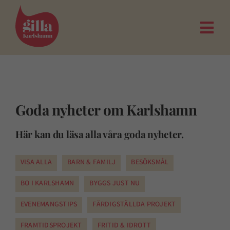
Fortsätt
till
innehållet
Togg
Navi
Goda nyheter om Karlshamn
Här kan du läsa alla våra goda nyheter.
VISA ALLA
BARN & FAMILJ
BESÖKSMÅL
BO I KARLSHAMN
BYGGS JUST NU
EVENEMANGSTIPS
FÄRDIGSTÄLLDA PROJEKT
FRAMTIDSPROJEKT
FRITID & IDROTT