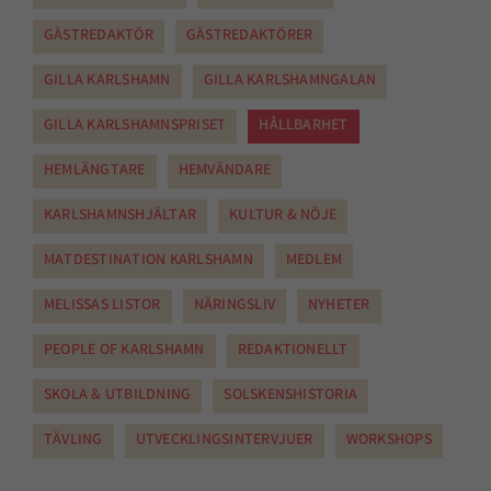
GÄSTREDAKTÖR
GÄSTREDAKTÖRER
GILLA KARLSHAMN
GILLA KARLSHAMNGALAN
GILLA KARLSHAMNSPRISET
HÅLLBARHET
HEMLÄNGTARE
HEMVÄNDARE
KARLSHAMNSHJÄLTAR
KULTUR & NÖJE
MATDESTINATION KARLSHAMN
MEDLEM
MELISSAS LISTOR
NÄRINGSLIV
NYHETER
PEOPLE OF KARLSHAMN
REDAKTIONELLT
SKOLA & UTBILDNING
SOLSKENSHISTORIA
TÄVLING
UTVECKLINGSINTERVJUER
WORKSHOPS