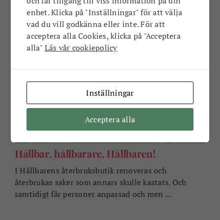
sedan och det förändrade livet för ...
och får tillgång till viss information på din
enhet. Klicka på "Inställningar" för att välja
vad du vill godkänna eller inte. För att
acceptera alla Cookies, klicka på "Acceptera
HÅLLBARHET
alla"
Läs vår cookiepolicy
Inställningar
Acceptera alla
Hållbar, hållbarare, Hållbaren!
I Hållbarens återbruksbutik renoveras och
återbrukas saker som annars skulle kastats. Och
samtidigt får personer anpassad och men ...