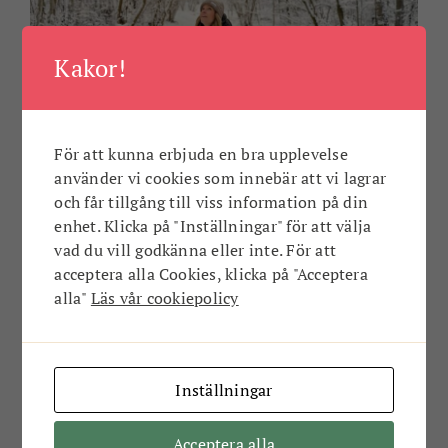
Kakor!
Melissas februarilista!
För att kunna erbjuda en bra upplevelse
använder vi cookies som innebär att vi lagrar
Jag läste att februari är den minst omtyckta
och får tillgång till viss information på din
månaden under hela året. Människor tänker helt
enhet. Klicka på "Inställningar" för att välja
enkelt på vabruari, sjukdom, snörvel, ...
vad du vill godkänna eller inte. För att
acceptera alla Cookies, klicka på "Acceptera
alla"
Läs vår cookiepolicy
MELISSAS LISTOR
Inställningar
Acceptera alla