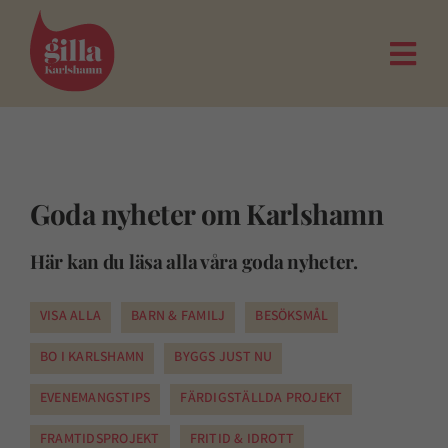
Fortsätt
till
innehållet
Togg
Navi
Goda nyheter om Karlshamn
Här kan du läsa alla våra goda nyheter.
VISA ALLA
BARN & FAMILJ
BESÖKSMÅL
BO I KARLSHAMN
BYGGS JUST NU
EVENEMANGSTIPS
FÄRDIGSTÄLLDA PROJEKT
FRAMTIDSPROJEKT
FRITID & IDROTT