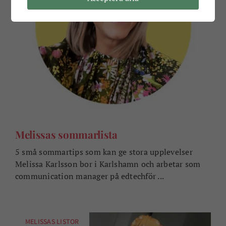
Melissas sommarlista
5 små sommartips som kan ge stora upplevelser
Melissa Karlsson bor i Karlshamn och arbetar som
communication manager på edtechför ...
MELISSAS LISTOR