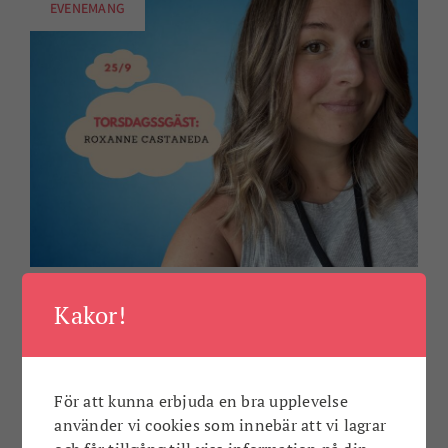
EVENEMANG
Torsdags-Talk med Roxanne Castaneda
Kakor!
Med ett brinnande intresse för musik jobbar
Roxanne som redovisningskonsult med fokus och
inriktning mot musik- och kulturbransche ...
För att kunna erbjuda en bra upplevelse
använder vi cookies som innebär att vi lagrar