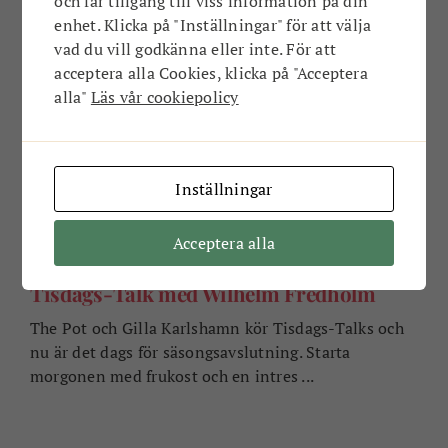
och får tillgång till viss information på din
EVENEMANG
enhet. Klicka på "Inställningar" för att välja
vad du vill godkänna eller inte. För att
acceptera alla Cookies, klicka på "Acceptera
alla"
Läs vår cookiepolicy
Inställningar
Acceptera alla
Tisdags-Talk med Wilhelm Fredholm
The Pot och Gilla Karlshamn kör Tisdags-Talks och
nu är det dags för säsongsavslutning. Starta
morgonen med frukost och en intres ...