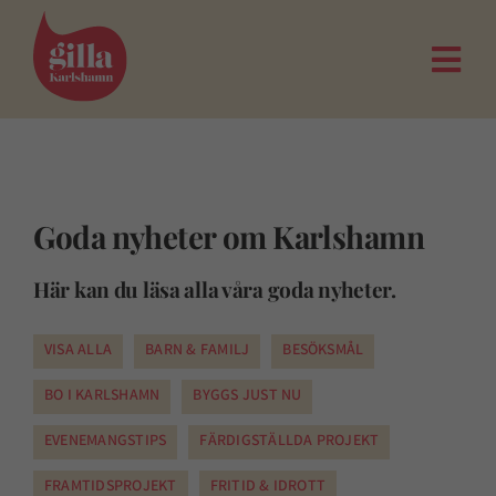
Fortsätt
till
innehållet
Togg
Navi
Goda nyheter om Karlshamn
Här kan du läsa alla våra goda nyheter.
VISA ALLA
BARN & FAMILJ
BESÖKSMÅL
BO I KARLSHAMN
BYGGS JUST NU
EVENEMANGSTIPS
FÄRDIGSTÄLLDA PROJEKT
FRAMTIDSPROJEKT
FRITID & IDROTT