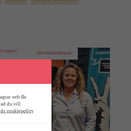
OKATEGORISERADE
 nya
agrar och får
der vi på
vad du vill
vår cookiepolicy