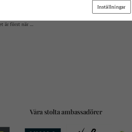
är hans affärsidé. Att tänka
Inställningar
n, ifrågasätta normer och se
uren på samma sätt som
t är först när ...
Våra stolta ambassadörer