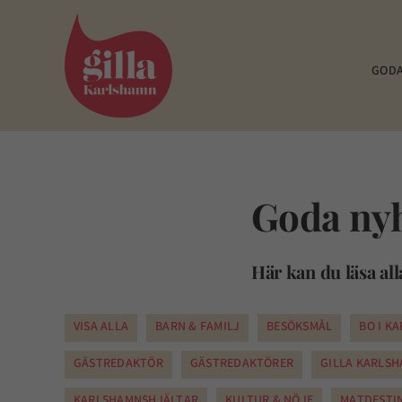
Fortsätt
till
innehållet
GODA
Goda ny
Här kan du läsa all
VISA ALLA
BARN & FAMILJ
BESÖKSMÅL
BO I K
GÄSTREDAKTÖR
GÄSTREDAKTÖRER
GILLA KARLS
KARLSHAMNSHJÄLTAR
KULTUR & NÖJE
MATDESTI