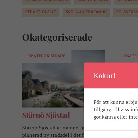
REDAKTIONELLT
SKOLA & UTBILDNING
SOLSKENSH
Okategoriserade
OKATEGORISERADE
OKATE
Kakor!
För att kunna erbju
tillgång till viss i
Stärnö Sjöstad
godkänna eller inte.
Ander
helhet
Stärnö Sjöstad är namnet på en
planerad ny stadsdel i det före detta