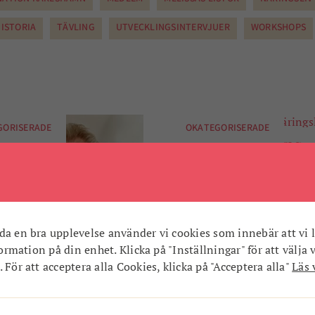
ISTORIA
TÄVLING
UTVECKLINGSINTERVJUER
WORKSHOPS
GORISERADE
OKATEGORISERADE
Gilla Karlshamns
näringslivsgala!
Äntligen blir det gala! Den
näringslivsgalan, Gilla
Karlshamngalan, görs i en
da en bra upplevelse använder vi cookies som innebär att vi l
tvåstegsraket i år. Först bju
nformation på din enhet. Klicka på "Inställningar" för att välja 
direktsän ...
 För att acceptera alla Cookies, klicka på "Acceptera alla"
Läs 
s Törnqvist har
en i fokus