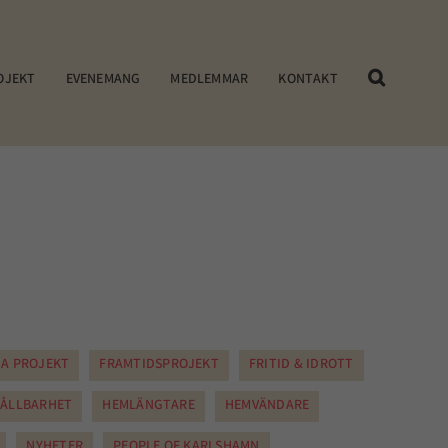
OJEKT
EVENEMANG
MEDLEMMAR
KONTAKT
A PROJEKT
FRAMTIDSPROJEKT
FRITID & IDROTT
ÅLLBARHET
HEMLÄNGTARE
HEMVÄNDARE
NYHETER
PEOPLE OF KARLSHAMN