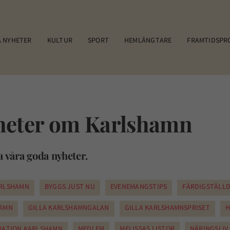
 NYHETER
KULTUR
SPORT
HEMLÄNGTARE
FRAMTIDSPR
heter om Karlshamn
a våra goda nyheter.
ARLSHAMN
BYGGS JUST NU
EVENEMANGSTIPS
FÄRDIGSTÄLLD
HAMN
GILLA KARLSHAMNGALAN
GILLA KARLSHAMNSPRISET
H
NATION KARLSHAMN
MEDLEM
MELISSAS LISTOR
NÄRINGSLIV