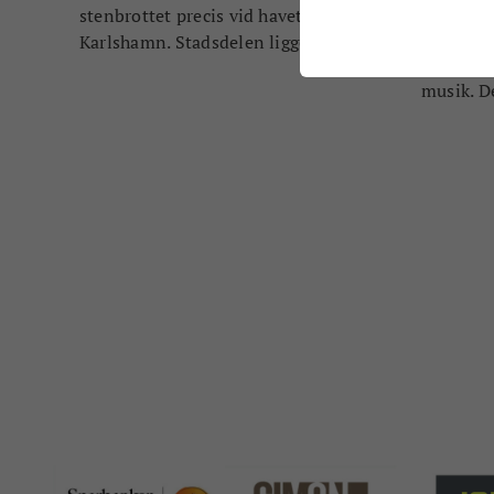
Helheten 
stenbrottet precis vid havet i
runt hör
Karlshamn. Stadsdelen ligger ...
arkitekt
musik. De