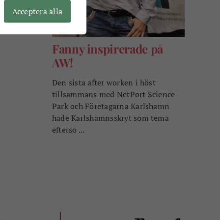
Acceptera alla
Fanny inspirerade på
AW!
Den sista after worken i höst
tillsammans med NetPort Science
Park och Företagarna Karlshamn
hade Karlshamnsskryt som tema
efterso ...