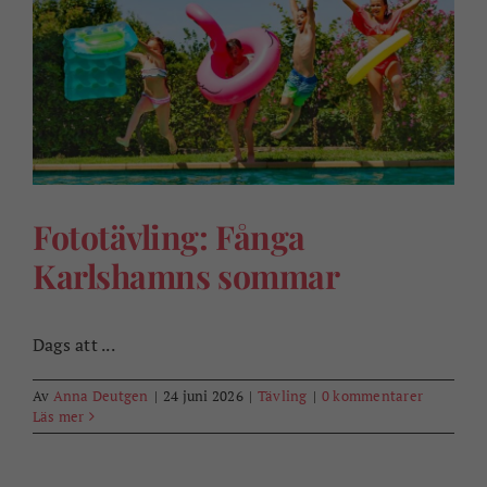
Fototävling: Fånga
Karlshamns sommar
Dags att ...
Av
Anna Deutgen
|
24 juni 2026
|
Tävling
|
0 kommentarer
Läs mer