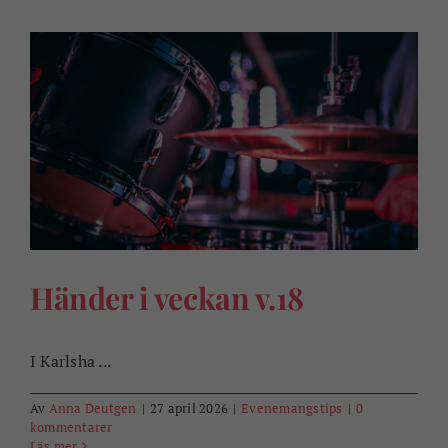
Händer i veckan v.18
I Karlsha ...
Av
Anna Deutgen
|
27 april 2026
|
Evenemangstips
|
0
kommentarer
Läs mer