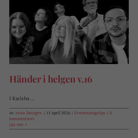
Händer i helgen v.16
I Karlsha ...
Av
Anna Deutgen
|
15 april 2026
|
Evenemangstips
|
0
kommentarer
Läs mer