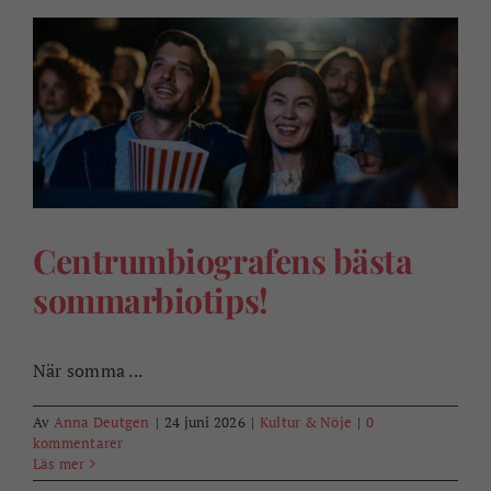
Centrumbiografens bästa
sommarbiotips!
När somma ...
Av
Anna Deutgen
|
24 juni 2026
|
Kultur & Nöje
|
0
kommentarer
Läs mer