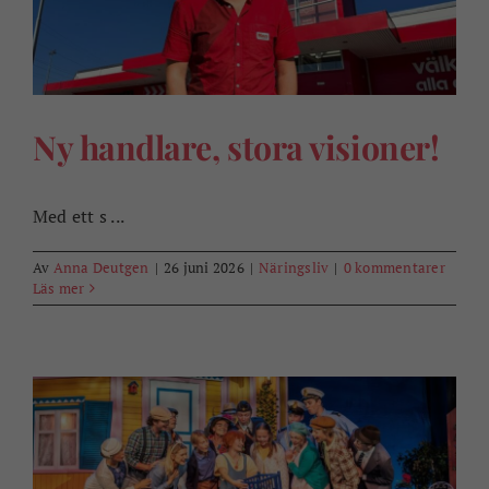
Ny handlare, stora visioner!
Med ett s ...
Av
Anna Deutgen
|
26 juni 2026
|
Näringsliv
|
0 kommentarer
Läs mer