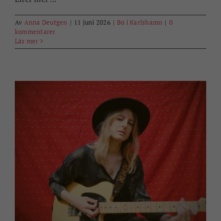
Av
Anna Deutgen
|
11 juni 2026
|
Bo i Karlshamn
|
0
kommentarer
Läs mer