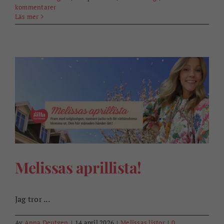
kommentarer
Läs mer
Melissas aprillista!
Jag tror ...
Av
Anna Deutgen
|
14 april 2026
|
Melissas listor
|
0