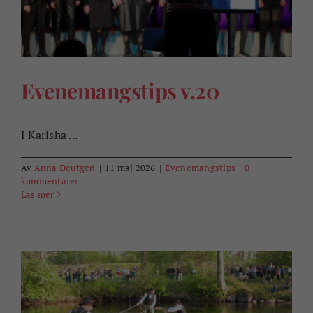
Evenemangstips v.20
I Karlsha ...
Av
Anna Deutgen
|
11 maj 2026
|
Evenemangstips
|
0
kommentarer
Läs mer