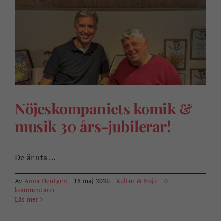
Nöjeskompaniets komik &
musik 30 års-jubilerar!
De är uta ...
Av
Anna Deutgen
|
18 maj 2026
|
Kultur & Nöje
|
0
kommentarer
Läs mer