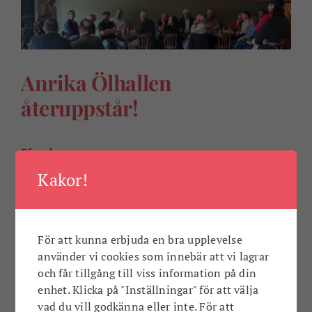
Anrika Ölhallen
återuppstår!
Efter år ...
Kakor!
Av
Anna Deutgen
|
22 maj 2026
|
Matdestination
Karlshamn
|
0 kommentarer
Läs mer
För att kunna erbjuda en bra upplevelse
använder vi cookies som innebär att vi lagrar
och får tillgång till viss information på din
enhet. Klicka på "Inställningar" för att välja
vad du vill godkänna eller inte. För att