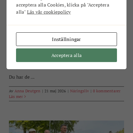
acceptera alla Cookies, klicka på "Acceptera
alla"
Läs vår cookiepolicy
Inställningar
Oljan från Karlshamn finns
världen över!
Acceptera alla
Du har de ...
Av
Anna Deutgen
|
21 maj 2026
|
Näringsliv
|
0 kommentarer
Läs mer