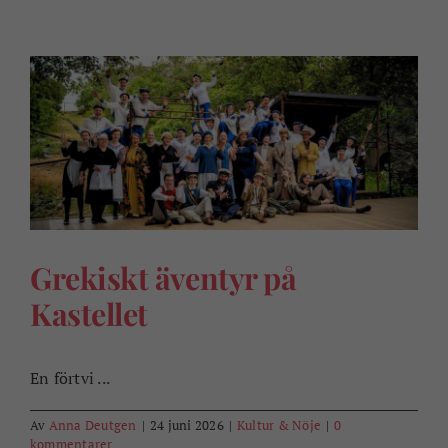
Grekiskt äventyr på
Kastellet
En förtvi ...
Av
Anna Deutgen
|
24 juni 2026
|
Kultur & Nöje
|
0
kommentarer