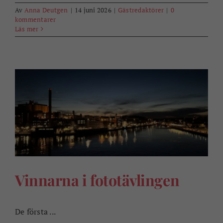
Av
Anna Deutgen
|
14 juni 2026
|
Gästredaktörer
|
0
kommentarer
Läs mer
Vinnarna i fototävlingen
De första ...