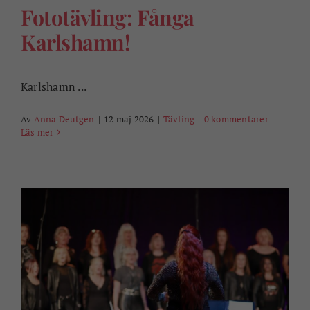
Fototävling: Fånga
Karlshamn!
Karlshamn ...
Av
Anna Deutgen
|
12 maj 2026
|
Tävling
|
0 kommentarer
Läs mer