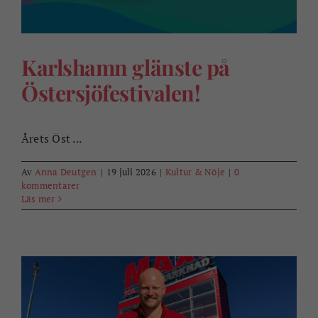
Karlshamn glänste på
Östersjöfestivalen!
Årets Öst ...
Av
Anna Deutgen
|
19 juli 2026
|
Kultur & Nöje
|
0
kommentarer
Läs mer