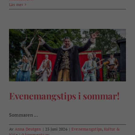
Läs mer
Evenemangstips i sommar!
Sommaren ...
Av
Anna Deutgen
|
23 juni 2026
|
Evenemangstips
,
Kultur &
Nöje
|
0 kommentarer