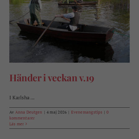
Händer i veckan v.19
I Karlsha ...
Av
Anna Deutgen
|
4 maj 2026
|
Evenemangstips
|
0
kommentarer
Läs mer