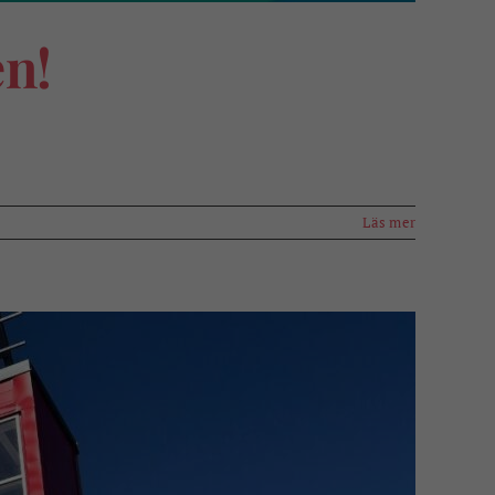
en!
Läs mer