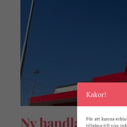
Kakor!
Ny handlare, stora
För att kunna erbju
tillgång till viss i