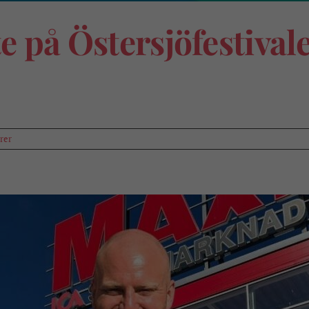
 på Östersjöfestival
rer