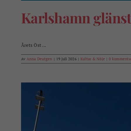
Karlshamn glänste
Årets Öst ...
Av
Anna Deutgen
|
19 juli 2026
|
Kultur & Nöje
|
0 kommenta