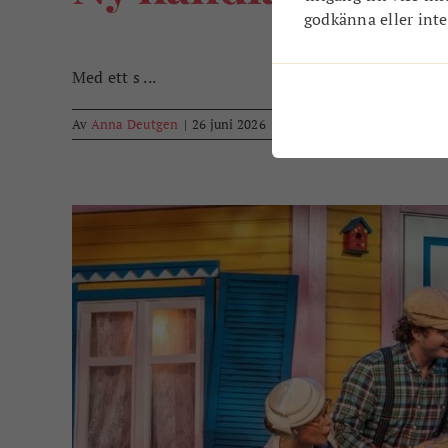
godkänna eller inte.
Med ett s ...
Av
Anna Deutgen
|
26 juni 2026
|
Näringsliv
|
0 kommentare